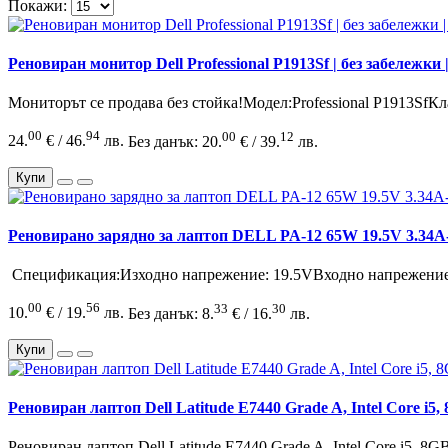
Покажи:
Реновиран монитор Dell Professional P1913Sf | без забележки |
Мониторът се продава без стойка!Модел:Professional P1913SfКла
00
94
00
12
24.
€ / 46.
лв.
Без данък: 20.
€ / 39.
лв.
Купи
Реновирано зарядно за лаптоп DELL PA-12 65W 19.5V 3.34A- (
Спецификация:Изходно напрежение: 19.5VВходно напрежение: 
00
56
33
30
10.
€ / 19.
лв.
Без данък: 8.
€ / 16.
лв.
Купи
Реновиран лаптоп Dell Latitude E7440 Grade A, Intel Core i
Реновиран лаптоп Dell Latitude E7440 Grade A, Intel Core i5, 8G