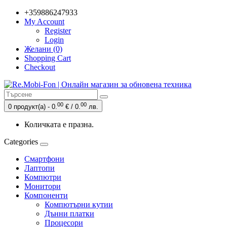
+359886247933
My Account
Register
Login
Желани (0)
Shopping Cart
Checkout
00
00
0 продукт(а) - 0.
€ / 0.
лв.
Количката е празна.
Categories
Смартфони
Лаптопи
Компютри
Монитори
Компоненти
Компютърни кутии
Дънни платки
Процесори