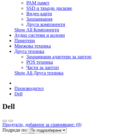
РАМ памет
SSD и твърди дискове
Видео карти
Захранвания
Други компоненти
Show All Компоненти
Аудио системи и колони
Принтери
Мрежова техника
Друга техника
Захранващи адаптери за лаптоп
POS техника
Части за лаптоп
Show All Друга техника
Производител
Dell
Dell
Продукти, добавени за сравняване: (0)
Подреди по: