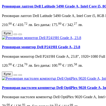
Реновиран лаптоп Dell Latitude 5490 Grade A, Intel Core i5
Реновиран лаптоп Dell Latitude 5490 Grade A, Intel Core i5, 8GB
00
72
00
27
210.
€ / 410.
лв.
Без данък: 175.
€ / 342.
лв.
Купи
Реновиран монитор Dell P2419H Grade A, 23.8
Реновиран монитор Dell P2419H Grade A, 23.8", 1920×1080 Full
00
70
00
58
120.
€ / 234.
лв.
Без данък: 100.
€ / 195.
лв.
Купи
Реновиран настолен компютър Dell OptiPlex 9020 Grade A, In
Реновиран настолен компютър Dell OptiPlex 9020 Grade A, Intel
00
91
33
09