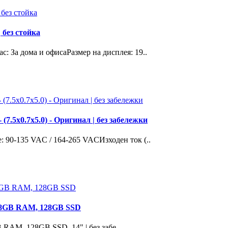
 без стойка
с: За дома и офисаРазмер на дисплея: 19..
7.5x0.7x5.0) - Оригинал | без забележки
90-135 VAC / 164-265 VACИзходен ток (..
5, 8GB RAM, 128GB SSD
B RAM, 128GB SSD, 14" | без забе..