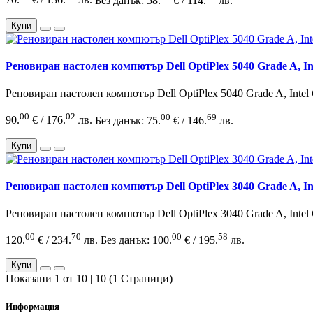
70.
€ / 136.
лв.
Без данък: 58.
€ / 114.
лв.
Купи
Реновиран настолен компютър Dell OptiPlex 5040 Grade A, In
Реновиран настолен компютър Dell OptiPlex 5040 Grade A, Intel
00
02
00
69
90.
€ / 176.
лв.
Без данък: 75.
€ / 146.
лв.
Купи
Реновиран настолен компютър Dell OptiPlex 3040 Grade A, In
Реновиран настолен компютър Dell OptiPlex 3040 Grade A, Intel
00
70
00
58
120.
€ / 234.
лв.
Без данък: 100.
€ / 195.
лв.
Купи
Показани 1 от 10 | 10 (1 Страници)
Информация