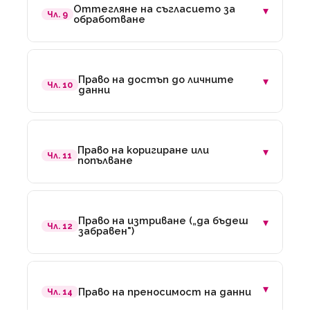
Оттегляне на съгласието за
▾
Чл. 9
обработване
Право на достъп до личните
▾
Чл. 10
данни
Право на коригиране или
▾
Чл. 11
попълване
Право на изтриване („да бъдеш
▾
Чл. 12
забравен")
▾
Право на преносимост на данни
Чл. 14