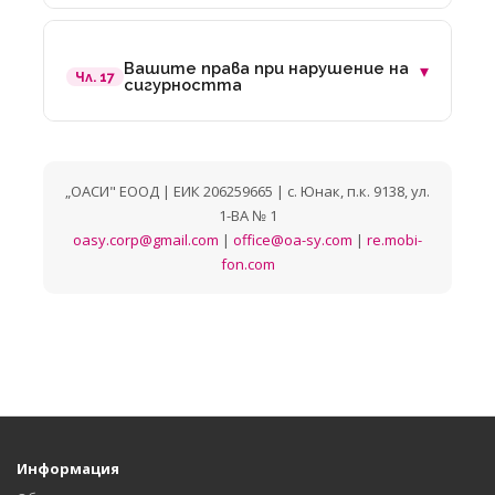
Вашите права при нарушение на
▾
Чл. 17
сигурността
„ОАСИ" ЕООД | ЕИК 206259665 | с. Юнак, п.к. 9138, ул.
1-ВА № 1
oasy.corp@gmail.com
|
office@oa-sy.com
|
re.mobi-
fon.com
Информация