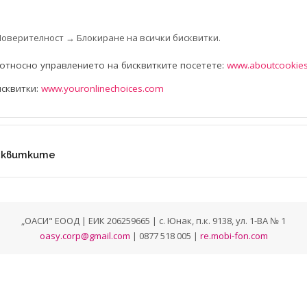
Поверителност → Блокиране на всички бисквитки.
тносно управлението на бисквитките посетете:
www.aboutcookies
исквитки:
www.youronlinechoices.com
сквитките
„ОАСИ" ЕООД | ЕИК 206259665 | с. Юнак, п.к. 9138, ул. 1-ВА № 1
oasy.corp@gmail.com
| 0877 518 005 |
re.mobi-fon.com