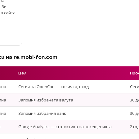
на
 Ви.
а сайта
 на re.mobi-fon.com
Цел
Про
лна
Сесия на OpenCart — количка, вход
Сеси
лна
Запомня избраната валута
30 д
лна
Запомня избрания език
30 д
а
Google Analytics — статистика на посещенията
2 го