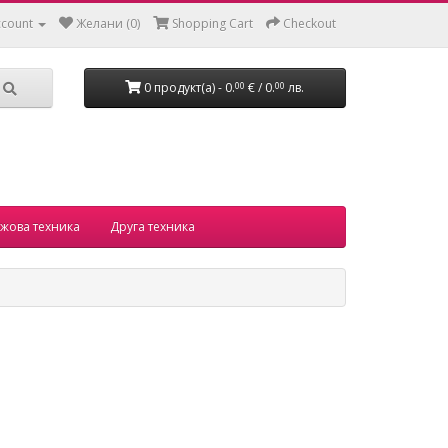
ccount
Желани (0)
Shopping Cart
Checkout
0 продукт(а) - 0.
€ / 0.
лв.
00
00
жова техника
Друга техника