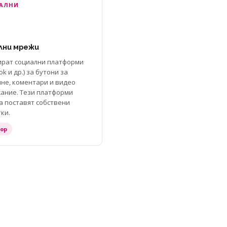
ИАЛНИ
лни мрежи
ират социални платформи
ok и др.) за бутони за
не, коментари и видео
ание. Тези платформи
а поставят собствени
ки.
бор