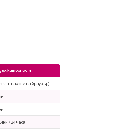
дължителност
я (затваряне на браузър)
ни
ни
дини / 24 часа