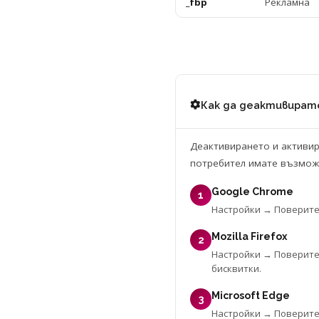
_fbp
Рекламна
Как да деактивират
Деактивирането и активира
потребител имате възможн
Google Chrome
1
Настройки → Поверител
Mozilla Firefox
2
Настройки → Поверител
бисквитки.
Microsoft Edge
3
Настройки → Поверител