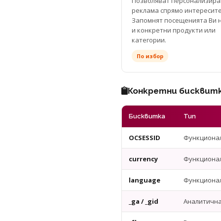
Позволяват персонализира
реклама спрямо интересите
Запомнят посещенията Ви н
и конкретни продукти или
категории.
По избор
Конкретни бисквитки
Бисквитка
Тип
OCSESSID
Функциона
currency
Функциона
language
Функциона
_ga / _gid
Аналитичн