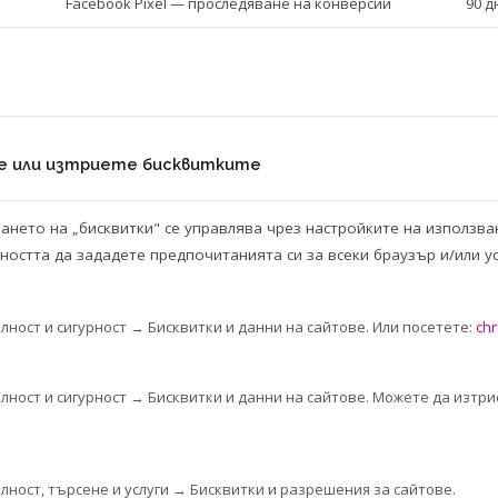
Facebook Pixel — проследяване на конверсии
90 д
е или изтриете бисквитките
нето на „бисквитки" се управлява чрез настройките на използва
остта да зададете предпочитанията си за всеки браузър и/или у
ност и сигурност → Бисквитки и данни на сайтове. Или посетете:
chr
ност и сигурност → Бисквитки и данни на сайтове. Можете да изтри
ност, търсене и услуги → Бисквитки и разрешения за сайтове.