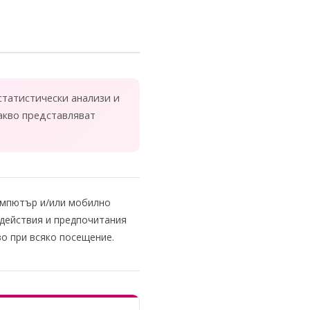
 статистически анализи и
акво представляват
компютър и/или мобилно
 действия и предпочитания
ово при всяко посещение.