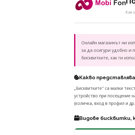
П
Как 
Онлайн магазинът ни изп
за да осигури удобно и 
бисквитките, как ги изп
Какво представляв
„Бисквитките" са малки тек
устройство при посещение н
(количка, вход в профил и др
Видове бисквитки, 