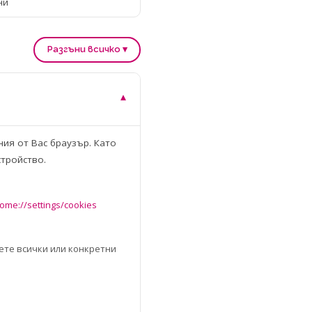
ни
Разгъни всичко ▾
▾
ния от Вас браузър. Като
стройство.
ome://settings/cookies
ете всички или конкретни