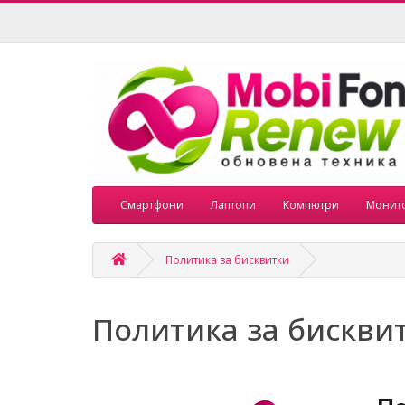
Смартфони
Лаптопи
Компютри
Монит
Политика за бисквитки
Политика за бискви