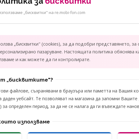
олитика за
бисквитки
използваме „бисквитки" на re.mobi-fon.com
олзва „бисквитки" (cookies), за да подобри представянето, за
персонализирано пазаруване. Настоящата политика обяснява к
олзваме и как можете да ги контролирате.
ат „бисквитките"?
стови файлове, съхранявани в браузъра или паметта на Вашия 
а даден уебсайт. Те позволяват на магазина да запомни Вашите
.) за определен период, за да не се налага да ги въвеждате нан
които използваме