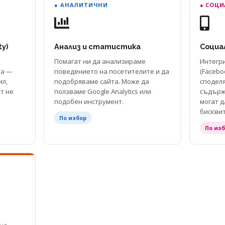
● АНАЛИТИЧНИ
● СОЦ
ty)
Анализ и статистика
Социа
Помагат ни да анализираме
Интегр
на —
поведението на посетителите и да
(Facebo
ил,
подобряваме сайта. Може да
споделя
ът не
ползваме Google Analytics или
съдърж
подобен инструмент.
могат д
бисквит
По избор
По из