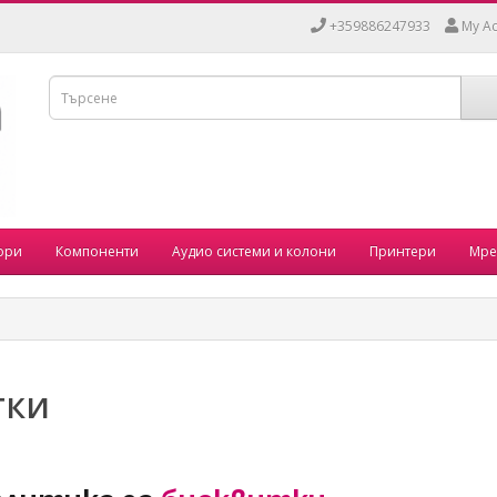
+359886247933
My A
ори
Компоненти
Аудио системи и колони
Принтери
Мре
тки