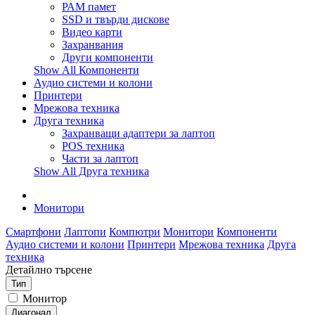
РАМ памет
SSD и твърди дискове
Видео карти
Захранвания
Други компоненти
Show All Компоненти
Аудио системи и колони
Принтери
Мрежова техника
Друга техника
Захранващи адаптери за лаптоп
POS техника
Части за лаптоп
Show All Друга техника
Монитори
Смартфони
Лаптопи
Компютри
Монитори
Компоненти
Аудио системи и колони
Принтери
Мрежова техника
Друга
техника
Детайлно търсене
Тип
Монитор
Диагонал