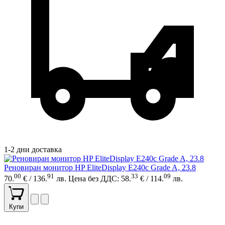
1-2 дни доставка
Реновиран монитор HP EliteDisplay E240c Grade A, 23.8
00
91
33
09
70.
€ / 136.
лв.
Цена без ДДС: 58.
€ / 114.
лв.
Купи