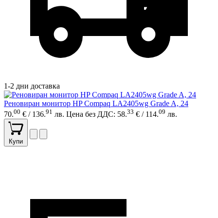
1-2 дни доставка
Реновиран монитор HP Compaq LA2405wg Grade A, 24
00
91
33
09
70.
€ / 136.
лв.
Цена без ДДС: 58.
€ / 114.
лв.
Купи