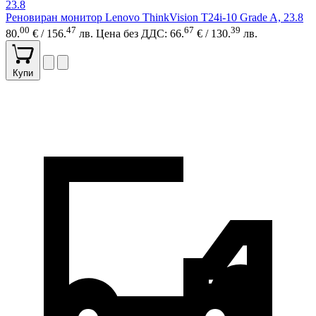
Реновиран монитор Lenovo ThinkVision T24i-10 Grade A, 23.8
00
47
67
39
80.
€ / 156.
лв.
Цена без ДДС: 66.
€ / 130.
лв.
Купи