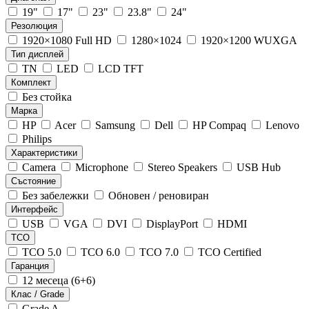
19"
17"
23"
23.8"
24"
Резолюция
1920×1080 Full HD
1280×1024
1920×1200 WUXGA
Тип дисплей
TN
LED
LCD TFT
Комплект
Без стойка
Марка
HP
Acer
Samsung
Dell
HP Compaq
Lenovo
Philips
Характеристики
Camera
Microphone
Stereo Speakers
USB Hub
Състояние
Без забележки
Обновен / реновиран
Интерфейс
USB
VGA
DVI
DisplayPort
HDMI
TCO
TCO 5.0
TCO 6.0
TCO 7.0
TCO Certified
Гаранция
12 месеца (6+6)
Клас / Grade
Grade A