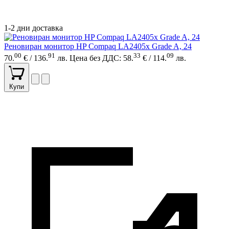
1-2 дни доставка
Реновиран монитор HP Compaq LA2405x Grade A, 24
00
91
33
09
70.
€ / 136.
лв.
Цена без ДДС: 58.
€ / 114.
лв.
Купи