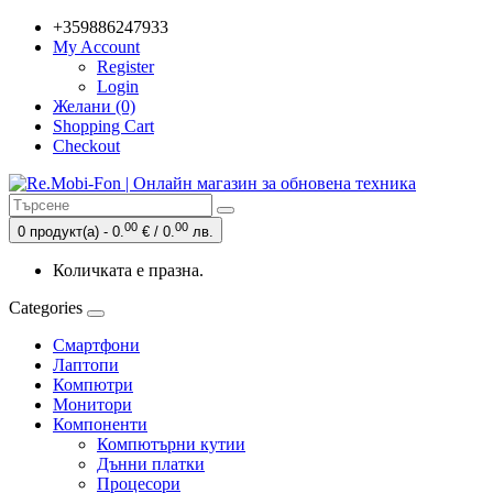
+359886247933
My Account
Register
Login
Желани (0)
Shopping Cart
Checkout
00
00
0 продукт(а) - 0.
€ / 0.
лв.
Количката е празна.
Categories
Смартфони
Лаптопи
Компютри
Монитори
Компоненти
Компютърни кутии
Дънни платки
Процесори