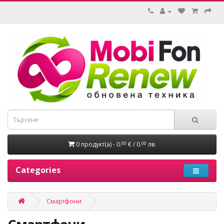
0 продукт(а) - 0.
€ / 0.
лв.
00
00
Categories
Смартфони