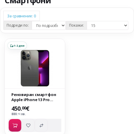
Смартфони
За сравнение: 0
Подреди по:
Покажи:
Реновиран смартфон
Apple iPhone 13 Pro
A2638 Graphite Grade A,
450.
€
00
128GB, 5G | без
880.
лв.
12
забележки