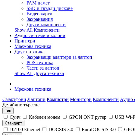
РАМ памет
SSD и твърди дискове
Видео карти
Захранвания
Други компоненти
Show All Компоненти
Аудио системи и колони
Принтери
Мрежова техника
Друга техника
Захранващи адаптери за лаптоп
POS техника
Части за лаптоп
Show All Друга техника
Мрежова техника
Смартфони
Лаптопи
Компютри
Монитори
Компоненти
Аудио 
Детайлно търсене
Тип
Суич
Кабелен модем
GPON ONT рутер
USB Wi-F
Стандарт
10/100 Ethernet
DOCSIS 3.0
EuroDOCSIS 3.0
GPO