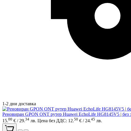
1-2 дни доставка
Реновиран GPON ONT рутер Huawei EchoLife HG8145V5 | без 
00
34
50
45
15.
€ / 29.
лв.
Цена без ДДС: 12.
€ / 24.
лв.