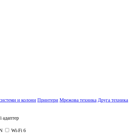
системи и колони
Принтери
Мрежова техника
Друга техника
i адаптер
N
Wi-Fi 6