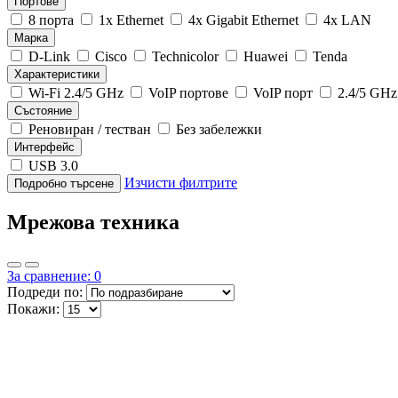
Портове
8 порта
1x Ethernet
4x Gigabit Ethernet
4x LAN
Марка
D-Link
Cisco
Technicolor
Huawei
Tenda
Характеристики
Wi-Fi 2.4/5 GHz
VoIP портове
VoIP порт
2.4/5 GHz
Състояние
Реновиран / тестван
Без забележки
Интерфейс
USB 3.0
Изчисти филтрите
Подробно търсене
Мрежова техника
За сравнение: 0
Подреди по:
Покажи: