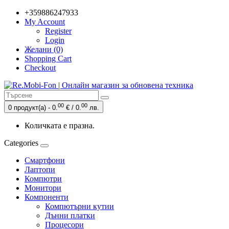
+359886247933
My Account
Register
Login
Желани (0)
Shopping Cart
Checkout
00
00
0 продукт(а) - 0.
€ / 0.
лв.
Количката е празна.
Categories
Смартфони
Лаптопи
Компютри
Монитори
Компоненти
Компютърни кутии
Дънни платки
Процесори