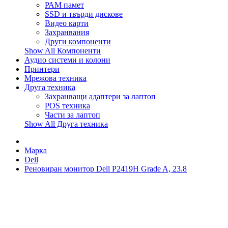
РАМ памет
SSD и твърди дискове
Видео карти
Захранвания
Други компоненти
Show All Компоненти
Аудио системи и колони
Принтери
Мрежова техника
Друга техника
Захранващи адаптери за лаптоп
POS техника
Части за лаптоп
Show All Друга техника
Марка
Dell
Реновиран монитор Dell P2419H Grade A, 23.8