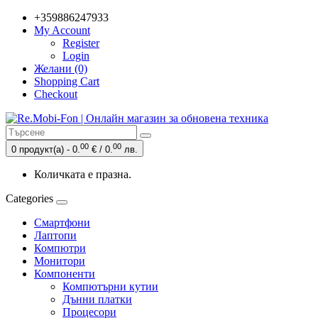
+359886247933
My Account
Register
Login
Желани (0)
Shopping Cart
Checkout
00
00
0 продукт(а) - 0.
€ / 0.
лв.
Количката е празна.
Categories
Смартфони
Лаптопи
Компютри
Монитори
Компоненти
Компютърни кутии
Дънни платки
Процесори