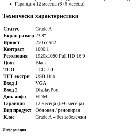
Гаранция 12 месеца (6+6 месеца).
Технически характеристики
Статус
Grade A
Екран размер
23.8"
Яркост
250 cd/m2
Контраст
1000:1
Резолюция
1920x1080 Full HD 16:9
Цвят
Black
TCO
TCO 7.0
TFT екстри
USB Hub
Вход 1
VGA
Вход 2
DisplayPort
Доп. инфо
HDMI
Гаранция
12 месеца (6+6 месеца)
Вид продукт
Обновен / реновиран
Клас
Grade A – без забележки
Информация