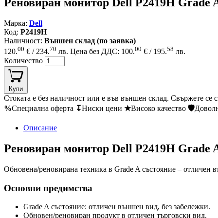
Реновиран монитор Dell P2419H Grade A
Марка:
Dell
Код:
P2419H
Наличност:
Външен склад (по заявка)
00
70
00
58
120.
€ / 234.
лв.
Цена без ДДС: 100.
€ / 195.
лв.
Количество
Купи
Стоката е без наличност или е във външен склад. Свържете се 
%
Специална оферта
↧
Ниски цени
★
Високо качество
🛡
Довол
Описание
Реновиран монитор Dell P2419H Grade A,
Обновена/реновирана техника в Grade A състояние – отличен въ
Основни предимства
Grade A състояние: отличен външен вид, без забележки.
Обновен/реновиран продукт в отличен търговски вид.