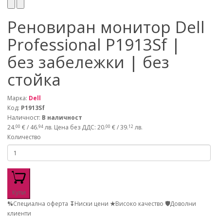
Реновиран монитор Dell
Professional P1913Sf |
без забележки | без
стойка
Марка:
Dell
Код:
P1913Sf
Наличност:
В наличност
24.
€ / 46.
лв.
Цена без ДДС: 20.
€ / 39.
лв.
00
94
00
12
Количество
Купи
%
Специална оферта
↧
Ниски цени
★
Високо качество
🛡
Доволни
клиенти