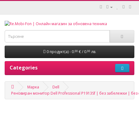
0 продукт(а) - 0.
€ / 0.
лв.
00
00
Categories
Марка
Dell
Реновиран монитор Dell Professional P1913Sf | без забележки | без