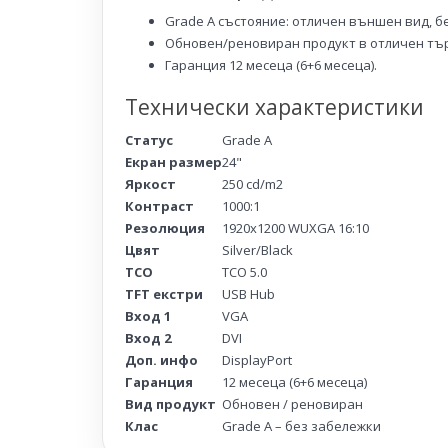
Grade A състояние: отличен външен вид, б
Обновен/реновиран продукт в отличен тър
Гаранция 12 месеца (6+6 месеца).
Технически характеристики
Статус
Grade A
Екран размер
24"
Яркост
250 cd/m2
Контраст
1000:1
Резолюция
1920x1200 WUXGA 16:10
Цвят
Silver/Black
TCO
TCO 5.0
TFT екстри
USB Hub
Вход 1
VGA
Вход 2
DVI
Доп. инфо
DisplayPort
Гаранция
12 месеца (6+6 месеца)
Вид продукт
Обновен / реновиран
Клас
Grade A – без забележки