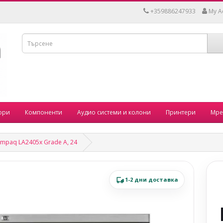
+359886247933
My A
ори
Компоненти
Аудио системи и колони
Принтери
Мре
paq LA2405x Grade A, 24
1-2 дни доставка