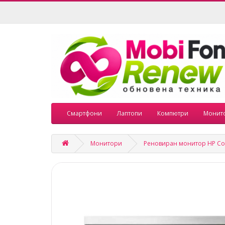
Смартфони
Лаптопи
Компютри
Монит
Монитори
Реновиран монитор HP Com