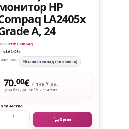
монитор HP
Compaq LA2405x
Grade A, 24
Марка:
HP Compaq
од:
LA2405x
аличност:
Външен склад (по заявка)
70.
€
00
/
136.
лв.
91
Цена без ДДС: 58.
€
/
114.
лв.
33
09
Количество
Купи