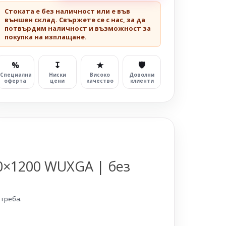
Стоката е без наличност или е във
външен склад. Свържете се с нас, за да
потвърдим наличност и възможност за
покупка на изплащане.
%
↧
★
🛡
Специална
Ниски
Високо
Доволни
оферта
цени
качество
клиенти
0×1200 WUXGA | без
отреба.