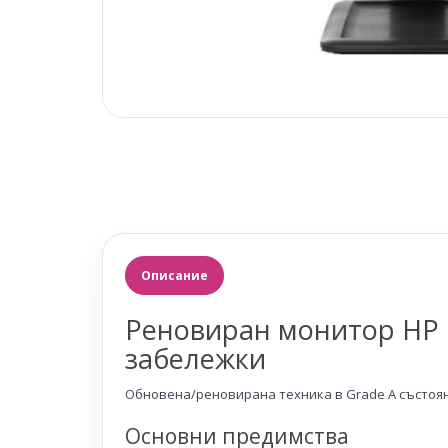
Описание
Реновиран монитор HP C
забележки
Обновена/реновирана техника в Grade A състоян
Основни предимства