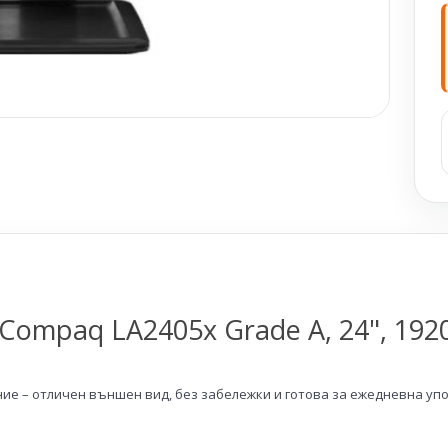
ompaq LA2405x Grade A, 24", 192
ие – отличен външен вид, без забележки и готова за ежедневна уп