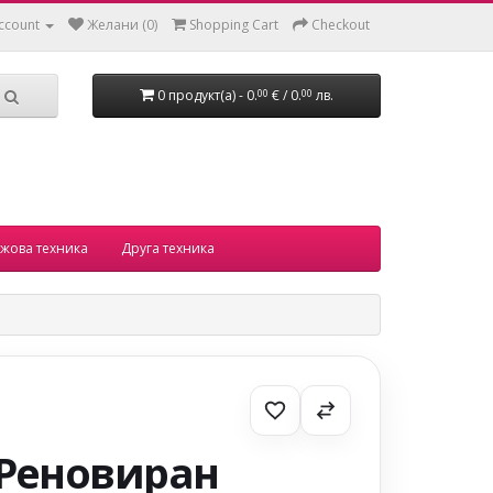
ccount
Желани (0)
Shopping Cart
Checkout
0 продукт(а) - 0.
€ / 0.
лв.
00
00
жова техника
Друга техника
Реновиран