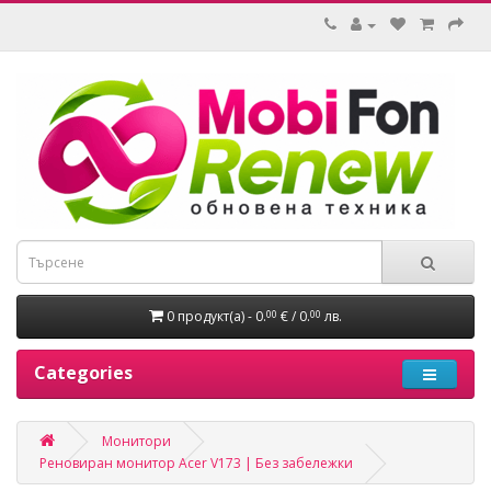
0 продукт(а) - 0.
€ / 0.
лв.
00
00
Categories
Монитори
Реновиран монитор Acer V173 | Без забележки