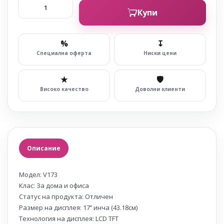
Купи
%
↧
Специална оферта
Ниски цени
★
🛡
Високо качество
Доволни клиенти
Описание
Модел: V173
Клас: За дома и офиса
Статус на продукта: Отличен
Размер на дисплея: 17’’ инча (43.18см)
Технология на дисплея: LCD TFT