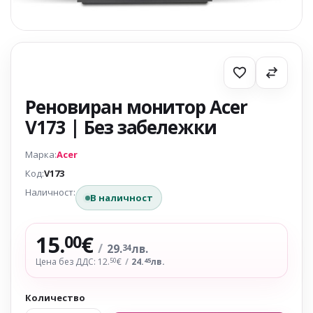
Реновиран монитор Acer
V173 | Без забележки
Марка:
Acer
Код:
V173
Наличност:
В наличност
15.
€
00
/
29.
лв.
34
Цена без ДДС: 12.
€
/
24.
лв.
50
45
Количество