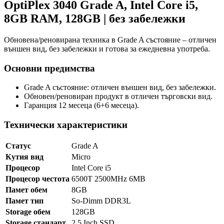
OptiPlex 3040 Grade A, Intel Core i5,
8GB RAM, 128GB | без забележки
Обновена/реновирана техника в Grade A състояние – отличен
външен вид, без забележки и готова за ежедневна употреба.
Основни предимства
Grade A състояние: отличен външен вид, без забележки.
Обновен/реновиран продукт в отличен търговски вид.
Гаранция 12 месеца (6+6 месеца).
Технически характеристики
Статус
Grade A
Кутия вид
Micro
Процесор
Intel Core i5
Процесор честота
6500T 2500MHz 6MB
Памет обем
8GB
Памет тип
So-Dimm DDR3L
Storage обем
128GB
Storage стандарт
2.5 Inch SSD