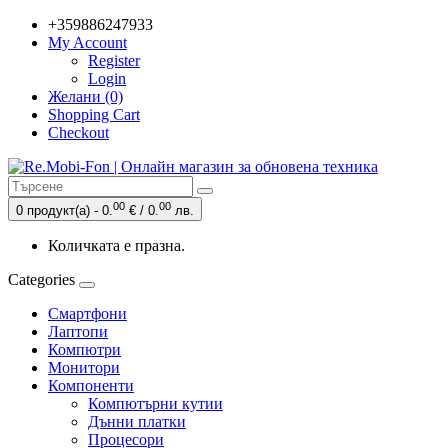
+359886247933
My Account
Register
Login
Желани (0)
Shopping Cart
Checkout
00
00
0 продукт(а) - 0.
€ / 0.
лв.
Количката е празна.
Categories
Смартфони
Лаптопи
Компютри
Монитори
Компоненти
Компютърни кутии
Дънни платки
Процесори