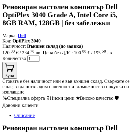
Реновиран настолен компютър Dell
OptiPlex 3040 Grade A, Intel Core i5,
8GB RAM, 128GB | без забележки
Марка:
Dell
Код:
OptiPlex 3040
Наличност:
Външен склад (по заявка)
00
70
00
58
120.
€ / 234.
лв.
Цена без ДДС: 100.
€ / 195.
лв.
Количество
Купи
Стоката е без наличност или е във външен склад. Свържете се
с нас, за да потвърдим наличност и възможност за покупка на
изплащане.
%
Специална оферта
↧
Ниски цени
★
Високо качество
🛡
Доволни клиенти
Описание
Реновиран настолен компютър Dell