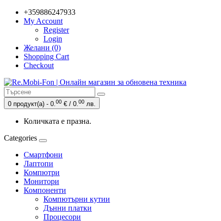
+359886247933
My Account
Register
Login
Желани (0)
Shopping Cart
Checkout
00
00
0 продукт(а) - 0.
€ / 0.
лв.
Количката е празна.
Categories
Смартфони
Лаптопи
Компютри
Монитори
Компоненти
Компютърни кутии
Дънни платки
Процесори