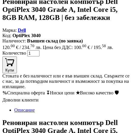
Реновиран настолен компютър Dell
OptiPlex 3040 Grade A, Intel Core i5,
8GB RAM, 128GB | без забележки
Марка:
Dell
Код:
OptiPlex 3040
Наличност:
Външен склад (по заявка)
00
70
00
58
120.
€ / 234.
лв.
Цена без ДДС: 100.
€ / 195.
лв.
Количество
Купи
Стоката е без наличност или е във външен склад. Свържете се
с нас, за да потвърдим наличност и възможност за покупка на
изплащане.
%
Специална оферта
↧
Ниски цени
★
Високо качество
🛡
Доволни клиенти
Описание
Реновиран настолен компютър Dell
OptiPlex 3040 Grade A, Intel Core i5,