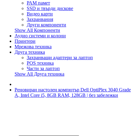
РАМ памет
SSD и твърди дискове
Видео карти
Захранвания
Други компоненти
Show All Компоненти
Аудио системи и колони
Принтери
Мрежова техника
Друга техника
Захранващи адаптери за лаптоп
POS техника
Части за лаптоп
Show All Друга техника
Реновиран настолен компютър Dell OptiPlex 3040 Grade
A, Intel Core i5, 8GB RAM, 128GB | без забележки