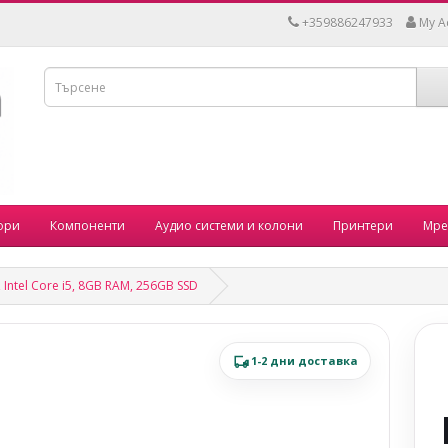
+359886247933
My A
ори
Компоненти
Аудио системи и колони
Принтери
Мре
 Intel Core i5, 8GB RAM, 256GB SSD
1-2 дни доставка