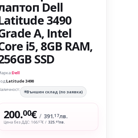
лаптоп Dell
Latitude 3490
Grade A, Intel
Core i5, 8GB RAM,
256GB SSD
Марка:
Dell
од:
Latitude 3490
аличност:
Външен склад (по заявка)
200.
€
00
/
391.
лв.
17
Цена без ДДС: 166.
€
/
325.
лв.
67
97