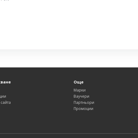
ване
Още
и
Марки
ции
Ваучери
 сайта
Партньори
Промоции