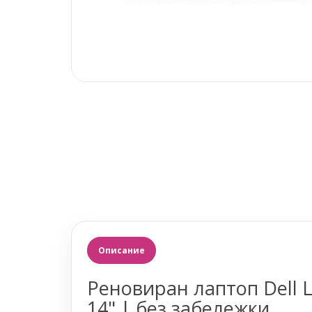
Описание
Реновиран лаптоп Dell La
14" | без забележки