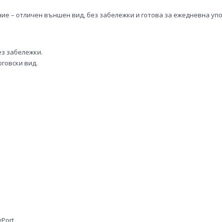
ие – отличен външен вид, без забележки и готова за ежедневна уп
ез забележки.
говски вид.
yPort