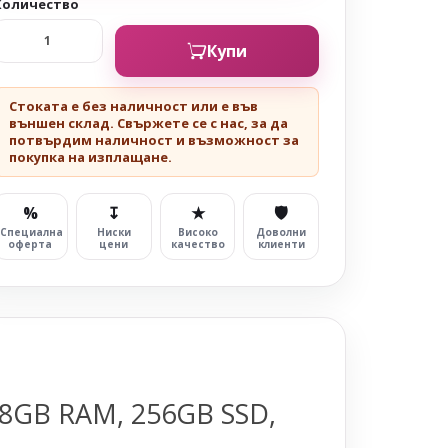
Количество
Купи
Стоката е без наличност или е във
външен склад. Свържете се с нас, за да
потвърдим наличност и възможност за
покупка на изплащане.
%
↧
★
🛡
Специална
Ниски
Високо
Доволни
оферта
цени
качество
клиенти
, 8GB RAM, 256GB SSD,