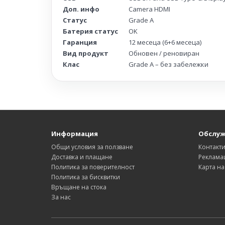
Доп. инфо
Camera HDMI
Статус
Grade A
Батерия статус
OK
Гаранция
12 месеца (6+6 месеца)
Вид продукт
Обновен / реновиран
Клас
Grade A – без забележки
Информация
Обслуж
Общи условия за ползване
Контакт
Доставка и плащане
Реклама
Политика за поверителност
Карта на
Политика за бисквитки
Връщане на стока
За нас