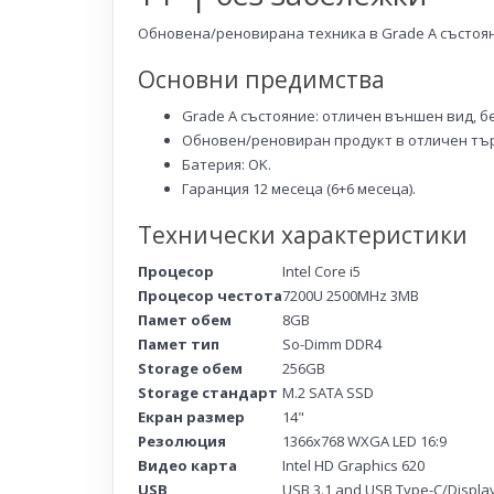
Обновена/реновирана техника в Grade A състоян
Основни предимства
Grade A състояние: отличен външен вид, б
Обновен/реновиран продукт в отличен тър
Батерия: OK.
Гаранция 12 месеца (6+6 месеца).
Технически характеристики
Процесор
Intel Core i5
Процесор честота
7200U 2500MHz 3MB
Памет обем
8GB
Памет тип
So-Dimm DDR4
Storage обем
256GB
Storage стандарт
M.2 SATA SSD
Екран размер
14"
Резолюция
1366x768 WXGA LED 16:9
Видео карта
Intel HD Graphics 620
USB
USB 3.1 and USB Type-C/Displa