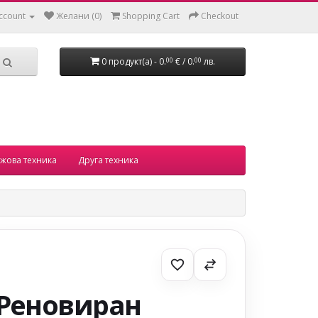
ccount
Желани (0)
Shopping Cart
Checkout
0 продукт(а) - 0.
€ / 0.
лв.
00
00
жова техника
Друга техника
Реновиран