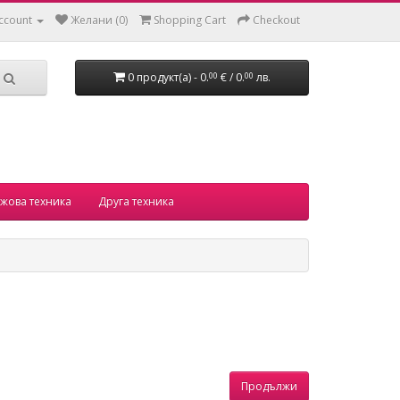
ccount
Желани (0)
Shopping Cart
Checkout
0 продукт(а) - 0.
€ / 0.
лв.
00
00
жова техника
Друга техника
Продължи