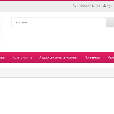
+359886247933
My A
ори
Компоненти
Аудио системи и колони
Принтери
Мре