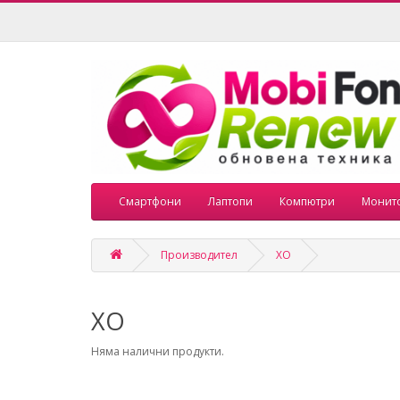
Смартфони
Лаптопи
Компютри
Монит
Производител
XO
XO
Няма налични продукти.