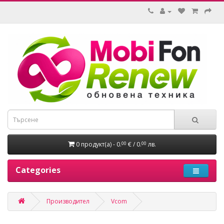
0 продукт(а) - 0.
€ / 0.
лв.
00
00
Categories
Производител
Vcom