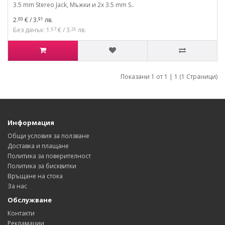
3.5 mm Stereo Jack, Мъжки и 2x 3.5 mm S..
2.
€ / 3.
лв.
00
91
Без данък: 1.
€ / 3.
лв.
67
26
Показани 1 от 1 | 1 (1 Страници)
Информация
Общи условия за ползване
Доставка и плащане
Политика за поверителност
Политика за бисквитки
Връщане на стока
За нас
Обслужване
Контакти
Рекламации