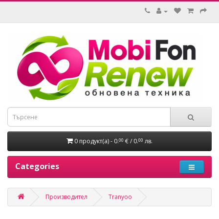
0 продукт(а) - 0.
€ / 0.
лв.
00
00
Categories
Производител
Tranyoo