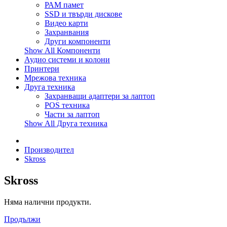
РАМ памет
SSD и твърди дискове
Видео карти
Захранвания
Други компоненти
Show All Компоненти
Аудио системи и колони
Принтери
Мрежова техника
Друга техника
Захранващи адаптери за лаптоп
POS техника
Части за лаптоп
Show All Друга техника
Производител
Skross
Skross
Няма налични продукти.
Продължи