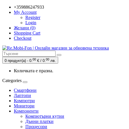
+359886247933
My Account
Register
Login
Желани (0)
Shopping Cart
Checkout
00
00
0 продукт(а) - 0.
€ / 0.
лв.
Количката е празна.
Categories
Смартфони
Лаптопи
Компютри
Монитори
Компоненти
Компютърни кутии
Дънни платки
Процесори