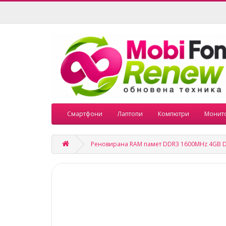
Смартфони
Лаптопи
Компютри
Монит
Реновирана RAM памет DDR3 1600MHz 4GB 