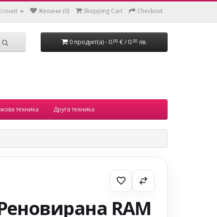
ccount
Желани (0)
Shopping Cart
Checkout
0 продукт(а) - 0.
€ / 0.
лв.
00
00
жова техника
Друга техника
Реновирана RAM