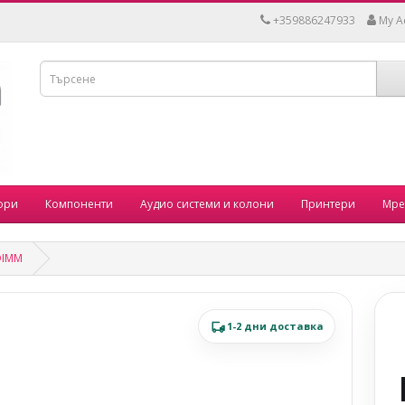
+359886247933
My A
ори
Компоненти
Аудио системи и колони
Принтери
Мре
DIMM
1-2 дни доставка