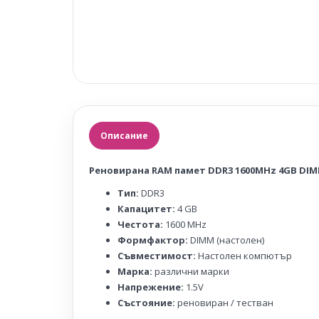
Описание
Реновирана RAM памет DDR3 1600MHz 4GB DI
Тип:
DDR3
Капацитет:
4 GB
Честота:
1600 MHz
Формфактор:
DIMM (настолен)
Съвместимост:
Настолен компютър
Марка:
различни марки
Напрежение:
1.5V
Състояние:
реновиран / тестван