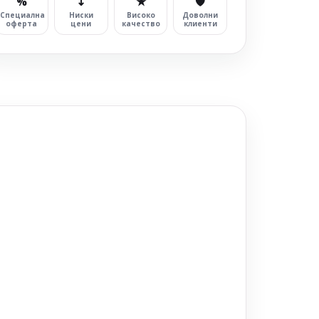
%
↧
★
🛡
Специална
Ниски
Високо
Доволни
оферта
цени
качество
клиенти