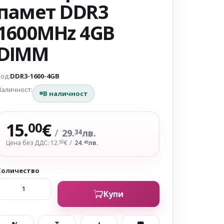
памет DDR3
1600MHz 4GB
DIMM
од:
DDR3-1600-4GB
аличност:
В наличност
15.
€
00
/
29.
лв.
34
Цена без ДДС: 12.
€
/
24.
лв.
50
45
Количество
Купи