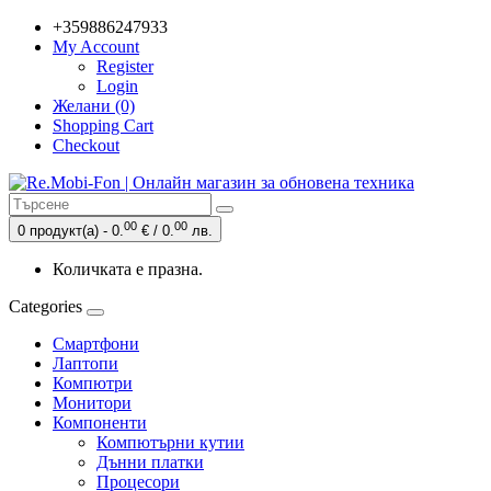
+359886247933
My Account
Register
Login
Желани (0)
Shopping Cart
Checkout
00
00
0 продукт(а) - 0.
€ / 0.
лв.
Количката е празна.
Categories
Смартфони
Лаптопи
Компютри
Монитори
Компоненти
Компютърни кутии
Дънни платки
Процесори