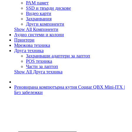
РАМ памет
SSD и твърди дискове
Видео карти
Захранвания
Други компоненти
Show All Компоненти
Аудио системи и колони
Принтери
Мрежова техника
Друга техника
Захранващи адаптери за лаптоп
POS техника
Части за лаптоп
Show All Друга техника
Реновирана компютърна кутия Cougar QBX Mini-ITX |
Без забележки