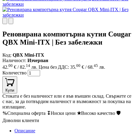
Реновирана компютърна кутия Cougar
QBX Mini-ITX | Без забележки
Код:
QBX Mini-ITX
Наличност:
Изчерпан
00
14
00
45
42.
€ / 82.
лв.
Цена без ДДС: 35.
€ / 68.
лв.
Количество
Купи
Стоката е без наличност или е във външен склад. Свържете се
с нас, за да потвърдим наличност и възможност за покупка на
изплащане.
%
Специална оферта
↧
Ниски цени
★
Високо качество
🛡
Доволни клиенти
Описание