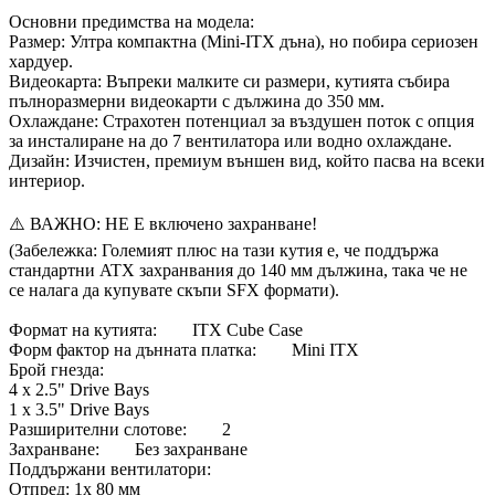
Основни предимства на модела:
Размер: Ултра компактна (Mini-ITX дъна), но побира сериозен
хардуер.
Видеокарта: Въпреки малките си размери, кутията събира
пълноразмерни видеокарти с дължина до 350 мм.
Охлаждане: Страхотен потенциал за въздушен поток с опция
за инсталиране на до 7 вентилатора или водно охлаждане.
Дизайн: Изчистен, премиум външен вид, който пасва на всеки
интериор.
⚠️ ВАЖНО: НЕ Е включено захранване!
(Забележка: Големият плюс на тази кутия е, че поддържа
стандартни ATX захранвания до 140 мм дължина, така че не
се налага да купувате скъпи SFX формати).
Формат на кутията: ITX Cube Case
Форм фактор на дънната платка: Mini ITX
Брой гнезда:
4 x 2.5" Drive Bays
1 x 3.5" Drive Bays
Разширителни слотове: 2
Захранване: Без захранване
Поддържани вентилатори:
Отпред: 1x 80 мм