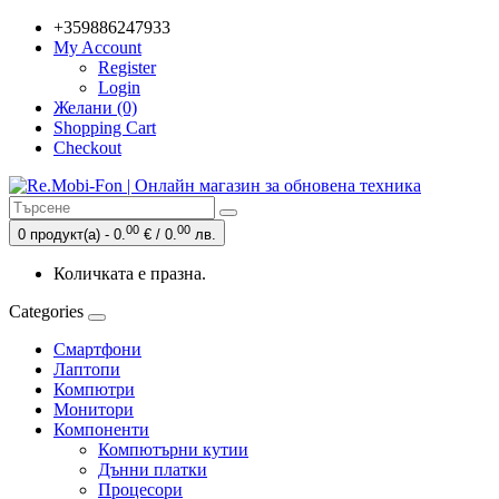
+359886247933
My Account
Register
Login
Желани (0)
Shopping Cart
Checkout
00
00
0 продукт(а) - 0.
€ / 0.
лв.
Количката е празна.
Categories
Смартфони
Лаптопи
Компютри
Монитори
Компоненти
Компютърни кутии
Дънни платки
Процесори