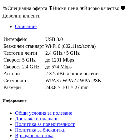
%
Специална оферта
↧
Ниски цени
★
Високо качество
🛡
Доволни клиенти
Описание
Интерфейс
USB 3.0
Безжичен стандарт
Wi-Fi 6 (802.11ax/ac/n/a)
Честотни ленти
2.4 GHz / 5 GHz
Скорост 5 GHz
до 1201 Mbps
Скорост 2.4 GHz
до 574 Mbps
Антени
2 × 5 dBi външни антени
Сигурност
WPA3 / WPA2 / WPA-PSK
Размери
243.8 × 101 × 27 mm
Информация
Общи условия за ползване
Доставка и плащане
Политика за поверителност
Политика за бисквитки
Връщане на стока