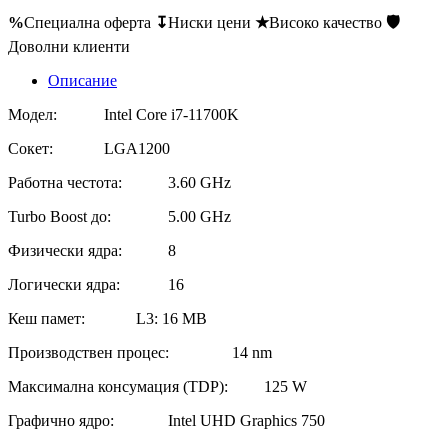
%
Специална оферта
↧
Ниски цени
★
Високо качество
🛡
Доволни клиенти
Описание
Модел:
Intel Core i7-11700K
Сокет:
LGA1200
Работна честота:
3.60 GHz
Turbo Boost до:
5.00 GHz
Физически ядра:
8
Логически ядра:
16
Кеш памет:
L3: 16 MB
Производствен процес:
14 nm
Максимална консумация (TDP):
125 W
Графично ядро:
Intel UHD Graphics 750