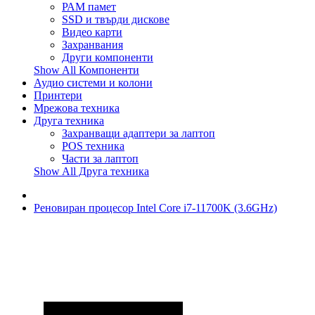
РАМ памет
SSD и твърди дискове
Видео карти
Захранвания
Други компоненти
Show All Компоненти
Аудио системи и колони
Принтери
Мрежова техника
Друга техника
Захранващи адаптери за лаптоп
POS техника
Части за лаптоп
Show All Друга техника
Реновиран процесор Intel Core i7-11700K (3.6GHz)