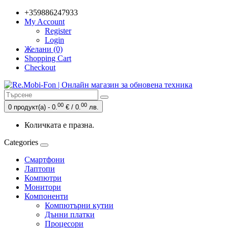
+359886247933
My Account
Register
Login
Желани (0)
Shopping Cart
Checkout
00
00
0 продукт(а) - 0.
€ / 0.
лв.
Количката е празна.
Categories
Смартфони
Лаптопи
Компютри
Монитори
Компоненти
Компютърни кутии
Дънни платки
Процесори