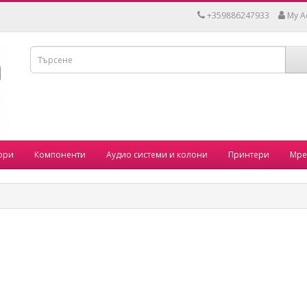
+359886247933
My A
ори
Компоненти
Аудио системи и колони
Принтери
Мре