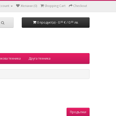
ccount
Желани (0)
Shopping Cart
Checkout
0 продукт(а) - 0.
€ / 0.
лв.
00
00
жова техника
Друга техника
Продължи