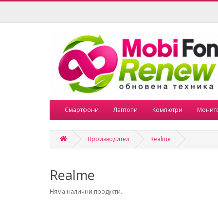
Смартфони
Лаптопи
Компютри
Монит
Производител
Realme
Realme
Няма налични продукти.