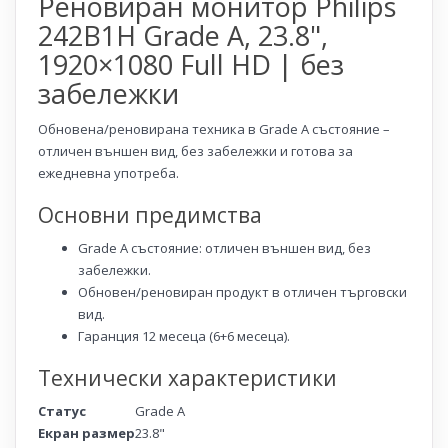
Реновиран монитор Philips
242B1H Grade A, 23.8",
1920×1080 Full HD | без
забележки
Обновена/реновирана техника в Grade A състояние –
отличен външен вид, без забележки и готова за
ежедневна употреба.
Основни предимства
Grade A състояние: отличен външен вид, без
забележки.
Обновен/реновиран продукт в отличен търговски
вид.
Гаранция 12 месеца (6+6 месеца).
Технически характеристики
Статус
Grade A
Екран размер
23.8"