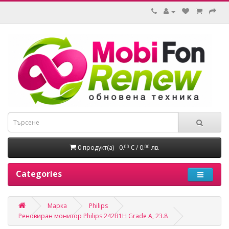
0 продукт(а) - 0.
€ / 0.
лв.
00
00
Categories
Марка
Philips
Реновиран монитор Philips 242B1H Grade A, 23.8