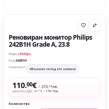
Реновиран монитор Philips
242B1H Grade A, 23.8
Марка:
Philips
Код:
242B1H
Наличност:
Външен склад (по заявка)
110.
€
00
/
215.
лв.
14
Цена без ДДС: 91.
€
/
179.
лв.
67
28
Количество