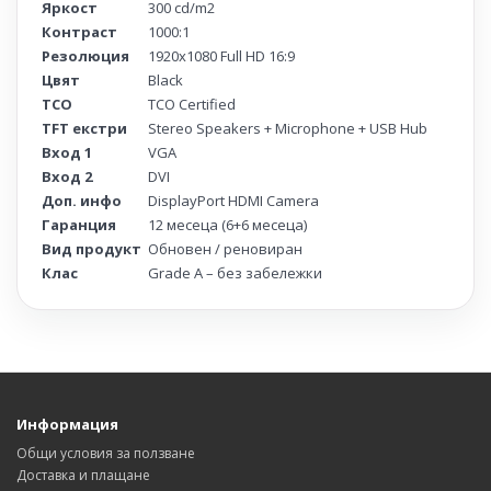
Яркост
300 cd/m2
Контраст
1000:1
Резолюция
1920x1080 Full HD 16:9
Цвят
Black
TCO
TCO Certified
TFT екстри
Stereo Speakers + Microphone + USB Hub
Вход 1
VGA
Вход 2
DVI
Доп. инфо
DisplayPort HDMI Camera
Гаранция
12 месеца (6+6 месеца)
Вид продукт
Обновен / реновиран
Клас
Grade A – без забележки
Информация
Общи условия за ползване
Доставка и плащане