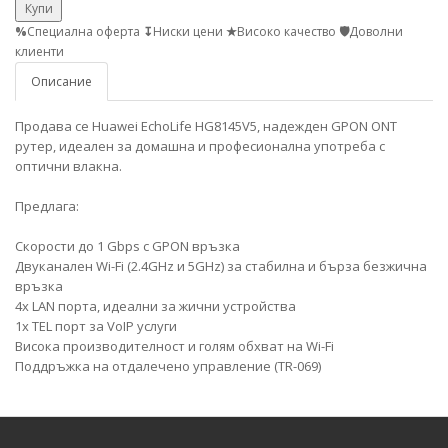
Купи
%
Специална оферта
↧
Ниски цени
★
Високо качество
🛡
Доволни
клиенти
Описание
Продава се Huawei EchoLife HG8145V5, надежден GPON ONT
рутер, идеален за домашна и професионална употреба с
оптични влакна.
Предлага:
Скорости до 1 Gbps с GPON връзка
Двуканален Wi-Fi (2.4GHz и 5GHz) за стабилна и бърза безжична
връзка
4x LAN порта, идеални за жични устройства
1x TEL порт за VoIP услуги
Висока производителност и голям обхват на Wi-Fi
Поддръжка на отдалечено управление (TR-069)