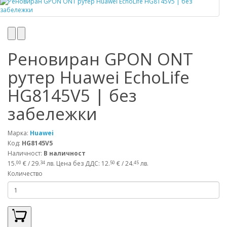
Реновиран GPON ONT
рутер Huawei EchoLife
HG8145V5 | без
забележки
Марка:
Huawei
Код:
HG8145V5
Наличност:
В наличност
15.
€ / 29.
лв.
Цена без ДДС: 12.
€ / 24.
лв.
00
34
50
45
Количество