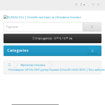
0 продукт(а) - 0.
€ / 0.
лв.
00
00
Categories
Мрежова техника
Реновиран GPON ONT рутер Huawei EchoLife HG8145V5 | без забеле