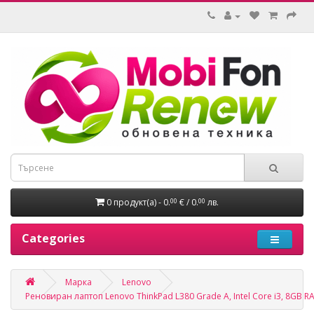
0 продукт(а) - 0.
€ / 0.
лв.
00
00
Categories
Марка
Lenovo
Реновиран лаптоп Lenovo ThinkPad L380 Grade A, Intel Core i3, 8GB RA