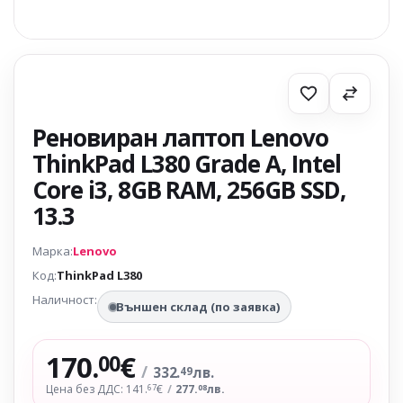
Реновиран лаптоп Lenovo
ThinkPad L380 Grade A, Intel
Core i3, 8GB RAM, 256GB SSD,
13.3
Марка:
Lenovo
Код:
ThinkPad L380
Наличност:
Външен склад (по заявка)
170.
€
00
/
332.
лв.
49
Цена без ДДС: 141.
€
/
277.
лв.
67
08