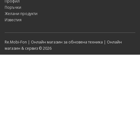
Профил
Поръчки
Желани продукти
Известия
Re.Mobi-Fon | Онлайн магазин за обновена техника | Онлайн
магазин & сервиз © 2026