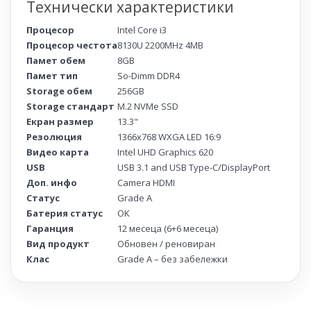
Технически характеристики
Процесор
Intel Core i3
Процесор честота
8130U 2200MHz 4MB
Памет обем
8GB
Памет тип
So-Dimm DDR4
Storage обем
256GB
Storage стандарт
M.2 NVMe SSD
Екран размер
13.3"
Резолюция
1366x768 WXGA LED 16:9
Видео карта
Intel UHD Graphics 620
USB
USB 3.1 and USB Type-C/DisplayPort
Доп. инфо
Camera HDMI
Статус
Grade A
Батерия статус
OK
Гаранция
12 месеца (6+6 месеца)
Вид продукт
Обновен / реновиран
Клас
Grade A – без забележки