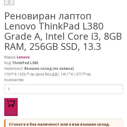
Реновиран лаптоп
Lenovo ThinkPad L380
Grade A, Intel Core i3, 8GB
RAM, 256GB SSD, 13.3
Марка:
Lenovo
Код:
ThinkPad L380
Наличност:
Външен склад (по заявка)
170.
€ / 332.
лв.
Цена без ДДС: 141.
€ / 277.
лв.
00
49
67
08
Количество
Купи
Стоката е без наличност или е във външен склад.