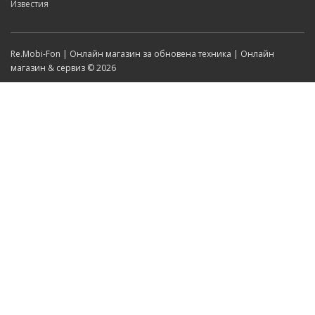
Известия
Re.Mobi-Fon | Онлайн магазин за обновена техника | Онлайн
магазин & сервиз © 2026