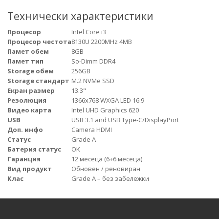
Технически характеристики
Процесор
Intel Core i3
Процесор честота
8130U 2200MHz 4MB
Памет обем
8GB
Памет тип
So-Dimm DDR4
Storage обем
256GB
Storage стандарт
M.2 NVMe SSD
Екран размер
13.3"
Резолюция
1366x768 WXGA LED 16:9
Видео карта
Intel UHD Graphics 620
USB
USB 3.1 and USB Type-C/DisplayPort
Доп. инфо
Camera HDMI
Статус
Grade A
Батерия статус
OK
Гаранция
12 месеца (6+6 месеца)
Вид продукт
Обновен / реновиран
Клас
Grade A – без забележки