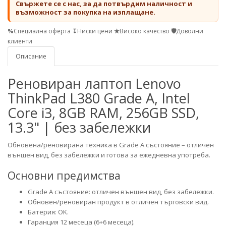
Свържете се с нас, за да потвърдим наличност и
възможност за покупка на изплащане.
%
Специална оферта
↧
Ниски цени
★
Високо качество
🛡
Доволни
клиенти
Описание
Реновиран лаптоп Lenovo
ThinkPad L380 Grade A, Intel
Core i3, 8GB RAM, 256GB SSD,
13.3" | без забележки
Обновена/реновирана техника в Grade A състояние – отличен
външен вид, без забележки и готова за ежедневна употреба.
Основни предимства
Grade A състояние: отличен външен вид, без забележки.
Обновен/реновиран продукт в отличен търговски вид.
Батерия: OK.
Гаранция 12 месеца (6+6 месеца).