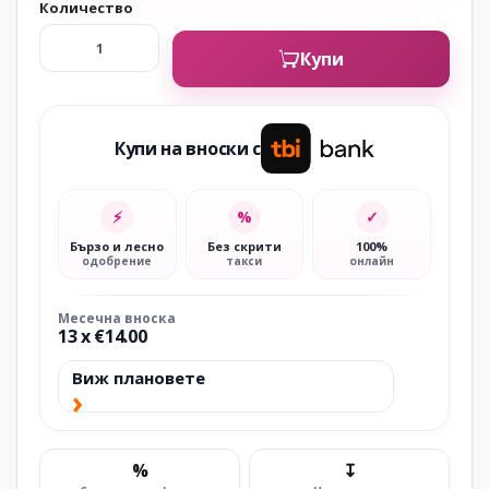
Количество
Купи
Купи на вноски с
⚡
%
✓
Бързо и лесно
Без скрити
100%
одобрение
такси
онлайн
Месечна вноска
13 x €14.00
Виж плановете
›
%
↧