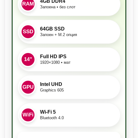
4GB DDR4
RAM
Запоена • без слот
64GB SSD
SSD
Запоен + M.2 опция
Full HD IPS
14”
1920×1080 • мат
Intel UHD
GPU
Graphics 605
Wi-Fi 5
WiFi
Bluetooth 4.0