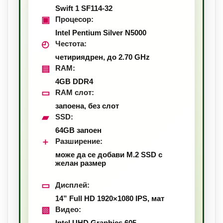
Swift 1 SF114-32
▣
Процесор:
Intel Pentium Silver N5000
◴
Честота:
четириядрен, до 2.70 GHz
▤
RAM:
4GB DDR4
▭
RAM слот:
запоена, без слот
▰
SSD:
64GB запоен
＋
Разширение:
може да се добави M.2 SSD с
желан размер
▭
Дисплей:
14” Full HD 1920×1080 IPS, мат
▧
Видео:
Intel UHD Graphics 605