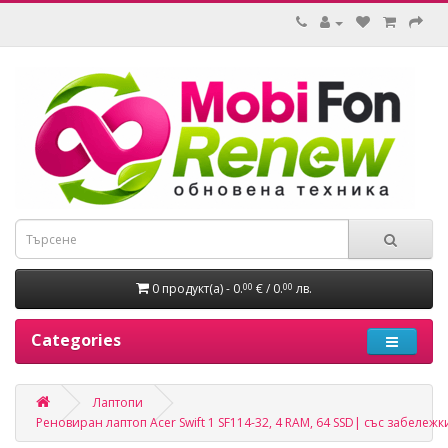
0 продукт(а) - 0.
€ / 0.
лв.
00
00
Categories
Лаптопи
Реновиран лаптоп Acer Swift 1 SF114-32, 4 RAM, 64 SSD| със забележк