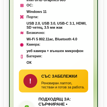
⊞
ОС:
Windows 11
⌘
Порти:
USB 2.0, USB 3.0, USB-C 3.1, HDMI,
SD четец, 3.5 мм жак
≋
Безжично:
Wi-Fi 5 802.11ac, Bluetooth 4.0
◉
Камера:
уеб камера + външен микрофон
▯
Батерия:
ОК
СЪС ЗАБЕЛЕЖКИ
!
Реновиран лаптоп,
тестван и готов за работа.
ПОДХОДЯЩ ЗА:
СЪРФИРАНЕ •