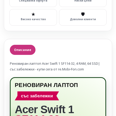
Специална оферта
Ниски цени
★
🛡
Високо качество
Доволни клиенти
Описание
Реновиран лаптоп Acer Swift 1 SF114-32, 4 RAM, 64 SSD|
със забележки - купи сега от re.Mobi-Fon.com
РЕНОВИРАН ЛАПТОП
със забележки
Acer Swift 1