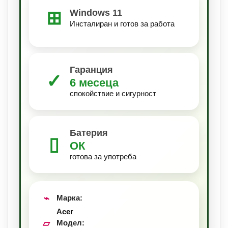
⊞
Windows 11
Инсталиран и готов за работа
Гаранция
✓
6 месеца
спокойствие и сигурност
Батерия
▯
ОК
готова за употреба
⌁
Марка:
Acer
▱
Модел: