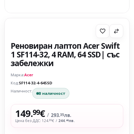
Реновиран лаптоп Acer Swift
1 SF114-32, 4 RAM, 64 SSD| със
забележки
Марка:
Acer
Код:
SF114-32-4-64SSD
Наличност:
В наличност
149.
€
99
/
293.
лв.
35
Цена без ДДС: 124.
€
/
244.
лв.
99
46