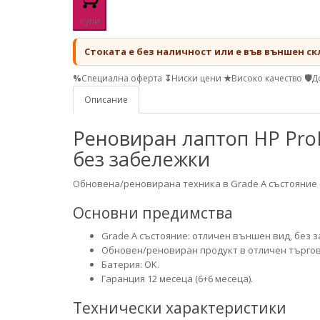
Купи
Стоката е без наличност или е във външен ск
%
Специална оферта
↧
Ниски цени
★
Високо качество
🛡
Д
Описание
Реновиран лаптоп HP ProBo
без забележки
Обновена/реновирана техника в Grade A състояние 
Основни предимства
Grade A състояние: отличен външен вид, без 
Обновен/реновиран продукт в отличен търгов
Батерия: OK.
Гаранция 12 месеца (6+6 месеца).
Технически характеристики