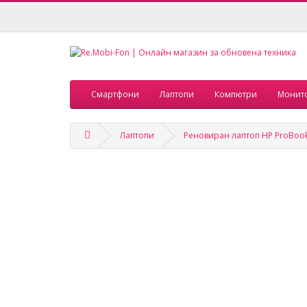
Смартфони
Лаптопи
Компютри
Монит
Лаптопи
Реновиран лаптоп HP ProBook 4