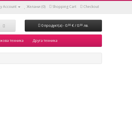
y Account
Желани (0)
Shopping Cart
Checkout
0 продукт(а) - 0.
€ / 0.
лв.
00
00
жова техника
Друга техника