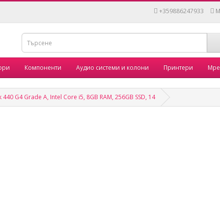
+359886247933
M
ори
Компоненти
Аудио системи и колони
Принтери
Мре
40 G4 Grade A, Intel Core i5, 8GB RAM, 256GB SSD, 14