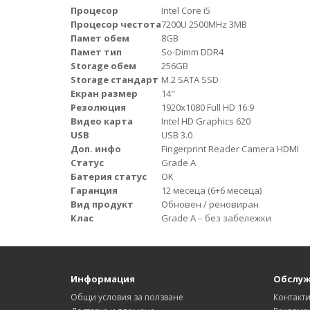
Процесор
Intel Core i5
Процесор честота
7200U 2500MHz 3MB
Памет обем
8GB
Памет тип
So-Dimm DDR4
Storage обем
256GB
Storage стандарт
M.2 SATA SSD
Екран размер
14"
Резолюция
1920x1080 Full HD 16:9
Видео карта
Intel HD Graphics 620
USB
USB 3.0
Доп. инфо
Fingerprint Reader Camera HDMI
Статус
Grade A
Батерия статус
OK
Гаранция
12 месеца (6+6 месеца)
Вид продукт
Обновен / реновиран
Клас
Grade A – без забележки
Информация
Обслуж
Общи условия за ползване
Контакт