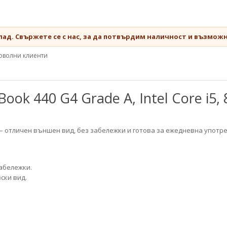
лад. Свържете се с нас, за да потвърдим наличност и възможн
оволни клиенти
ok 440 G4 Grade A, Intel Core i5,
– отличен външен вид, без забележки и готова за ежедневна употре
забележки.
ски вид.