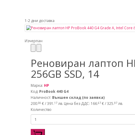
1-2 дни доставка
Изчерпан
Реновиран лаптоп HP 
256GB SSD, 14
Марка:
HP
Код:
ProBook 440 G4
Наличност:
Външен склад (по заявка)
200.
€ / 391.
лв.
Цена без ДДС: 166.
€ / 325.
лв.
00
17
67
97
Количество