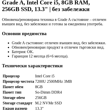
Grade A, Intel Core i5, 8GB RAM,
256GB SSD, 13.3" | без забележки
Обновена/реновирана техника в Grade A състояние – отличен
външен вид, без забележки и готова за ежедневна употреба.
Основни предимства
Grade A състояние: отличен външен вид, без забележки.
Обновен/реновиран продукт в отличен търговски вид.
Батерия: OK.
Гаранция 12 месеца (6+6 месеца).
Технически характеристики
Процесор
Intel Core i5
Процесор честота
7200U 2500MHz 3MB
Памет обем
8GB
Памет тип
So-Dimm DDR4
Storage обем
256GB
Storage стандарт
M.2 NVMe SSD
Екран размер
13.3"