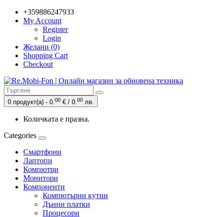
+359886247933
My Account
Register
Login
Желани (0)
Shopping Cart
Checkout
00
00
0 продукт(а) - 0.
€ / 0.
лв.
Количката е празна.
Categories
Смартфони
Лаптопи
Компютри
Монитори
Компоненти
Компютърни кутии
Дънни платки
Процесори