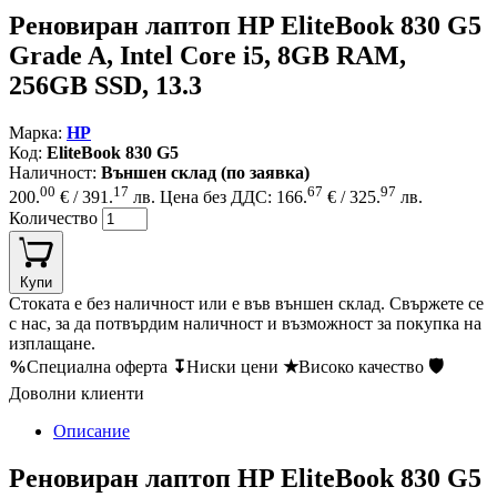
Реновиран лаптоп HP EliteBook 830 G5
Grade A, Intel Core i5, 8GB RAM,
256GB SSD, 13.3
Марка:
HP
Код:
EliteBook 830 G5
Наличност:
Външен склад (по заявка)
00
17
67
97
200.
€ / 391.
лв.
Цена без ДДС: 166.
€ / 325.
лв.
Количество
Купи
Стоката е без наличност или е във външен склад. Свържете се
с нас, за да потвърдим наличност и възможност за покупка на
изплащане.
%
Специална оферта
↧
Ниски цени
★
Високо качество
🛡
Доволни клиенти
Описание
Реновиран лаптоп HP EliteBook 830 G5