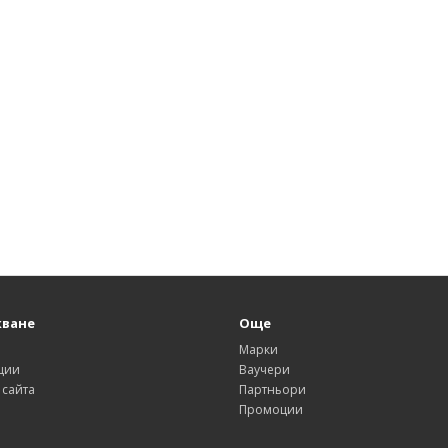
ване
Още
и
Марки
ции
Ваучери
 сайта
Партньори
Промоции