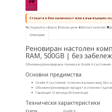
Купи
Стоката е без наличност или е във външен ск
%
Специална оферта
↧
Ниски цени
★
Високо качество
🛡
Д
Описание
Реновиран настолен компю
RAM, 500GB | без забеле
Обновена/реновирана техника в Grade A състояние 
Основни предимства
Grade A състояние: отличен външен вид, без 
Обновен/реновиран продукт в отличен търгов
Гаранция 12 месеца (6+6 месеца).
Технически характеристики
Статус
Grade A