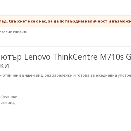
лад. Свържете се с нас, за да потвърдим наличност и възможн
оволни клиенти
тър Lenovo ThinkCentre M710s Grad
жки
– отличен външен вид, без забележки и готова за ежедневна употре
забележки.
ски вид.