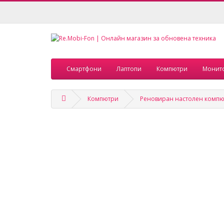
Смартфони
Лаптопи
Компютри
Монит
Компютри
Реновиран настолен компютъ