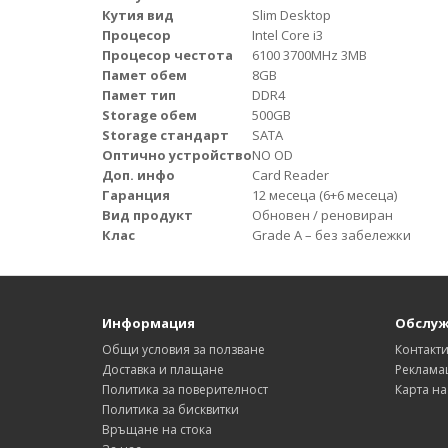
Кутия вид
Slim Desktop
Процесор
Intel Core i3
Процесор честота
6100 3700MHz 3MB
Памет обем
8GB
Памет тип
DDR4
Storage обем
500GB
Storage стандарт
SATA
Оптично устройство
NO OD
Доп. инфо
Card Reader
Гаранция
12 месеца (6+6 месеца)
Вид продукт
Обновен / реновиран
Клас
Grade A – без забележки
Информация
Обслуж
Общи условия за ползване
Контакт
Доставка и плащане
Реклама
Политика за поверителност
Карта на
Политика за бисквитки
Връщане на стока