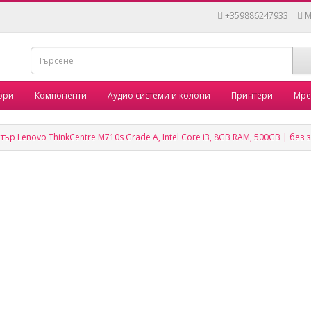
+359886247933
M
ори
Компоненти
Аудио системи и колони
Принтери
Мре
р Lenovo ThinkCentre M710s Grade A, Intel Core i3, 8GB RAM, 500GB | без