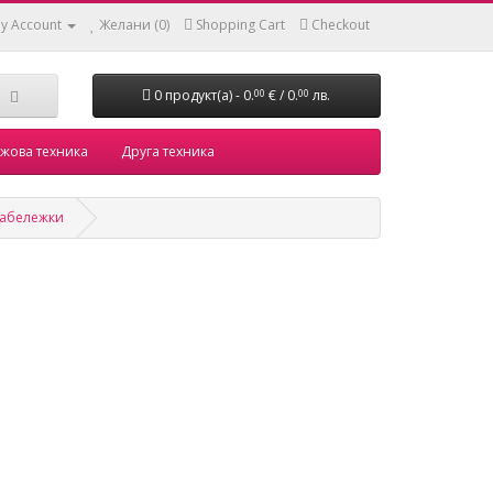
y Account
Желани (0)
Shopping Cart
Checkout
0 продукт(а) - 0.
€ / 0.
лв.
00
00
жова техника
Друга техника
 забележки