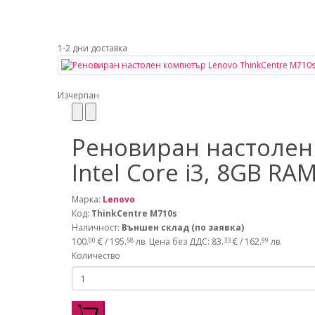
1-2 дни доставка
Изчерпан
Реновиран настолен 
Intel Core i3, 8GB R
Марка:
Lenovo
Код:
ThinkCentre M710s
Наличност:
Външен склад (по заявка)
100.
€ / 195.
лв.
Цена без ДДС: 83.
€ / 162.
лв.
00
58
33
99
Количество