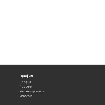
Профил
Профил
Поръчки
Желани продукти
Известия