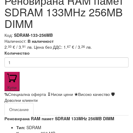
Реновирана RAM памет
SDRAM 133MHz 256MB
DIMM
Код:
SDRAM-133-256MB
Наличност:
В наличност
2.
€ / 3.
лв.
Цена без ДДС: 1.
€ / 3.
лв.
00
91
67
26
Количество
Купи
%
Специална оферта
↧
Ниски цени
★
Високо качество
🛡
Доволни клиенти
Описание
Реновирана RAM памет SDRAM 133MHz 256MB DIMM
Тип:
SDRAM