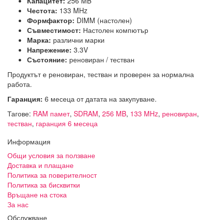
Капацитет:
256 MB
Честота:
133 MHz
Формфактор:
DIMM (настолен)
Съвместимост:
Настолен компютър
Марка:
различни марки
Напрежение:
3.3V
Състояние:
реновиран / тестван
Продуктът е реновиран, тестван и проверен за нормална
работа.
Гаранция:
6 месеца от датата на закупуване.
Тагове:
RAM памет
,
SDRAM
,
256 MB
,
133 MHz
,
реновиран
,
тестван
,
гаранция 6 месеца
Информация
Общи условия за ползване
Доставка и плащане
Политика за поверителност
Политика за бисквитки
Връщане на стока
За нас
Обслужване