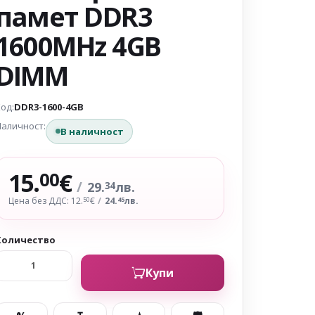
памет DDR3
1600MHz 4GB
DIMM
од:
DDR3-1600-4GB
аличност:
В наличност
15.
€
00
/
29.
лв.
34
Цена без ДДС: 12.
€
/
24.
лв.
50
45
Количество
Купи