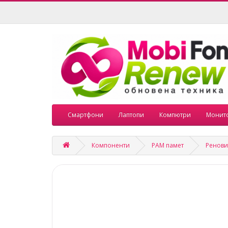
Смартфони
Лаптопи
Компютри
Монит
Компоненти
РАМ памет
Ренови