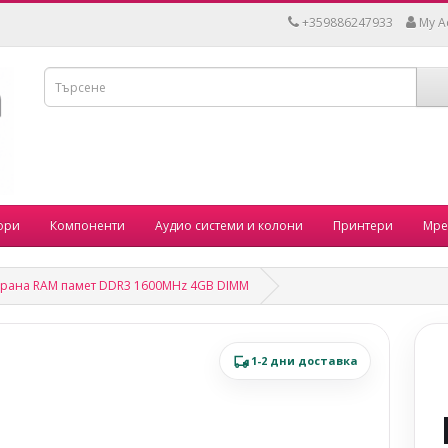
+359886247933
My A
ори
Компоненти
Аудио системи и колони
Принтери
Мре
рана RAM памет DDR3 1600MHz 4GB DIMM
1-2 дни доставка