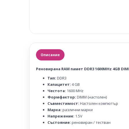
Описание
Реновирана RAM памет DDR3 1600MHz 4GB DI
Тип:
DDR3
Капацитет:
4 GB
Честота:
1600 MHz
Формфактор:
DIMM (настолен)
Съвместимост:
Настолен компютър
Марка:
различни марки
Напрежение:
1.5V
Състояние:
реновиран / тестван