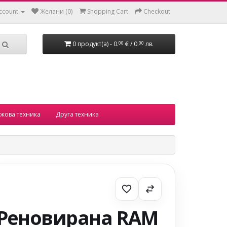
ccount
Желани (0)
Shopping Cart
Checkout
0 продукт(а) - 0.
€ / 0.
лв.
00
00
жова техника
Друга техника
Реновирана RAM