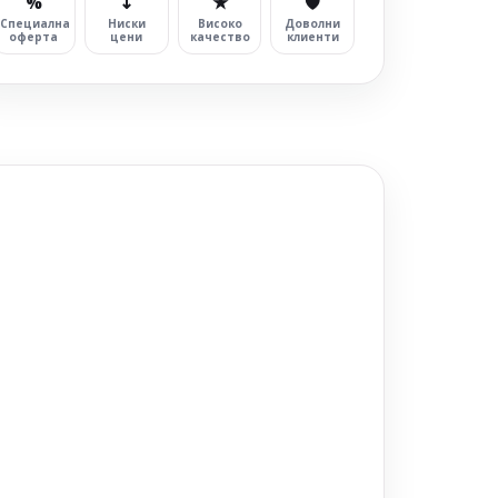
%
↧
★
🛡
Специална
Ниски
Високо
Доволни
оферта
цени
качество
клиенти