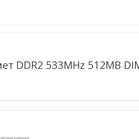
мет DDR2 533MHz 512MB D
оволни клиенти