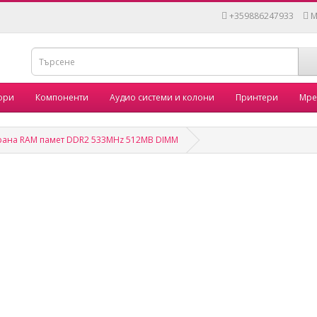
+359886247933
M
ори
Компоненти
Аудио системи и колони
Принтери
Мре
ана RAM памет DDR2 533MHz 512MB DIMM