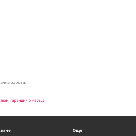
мална работа.
стван
,
гаранция 6 месеца
ване
Още