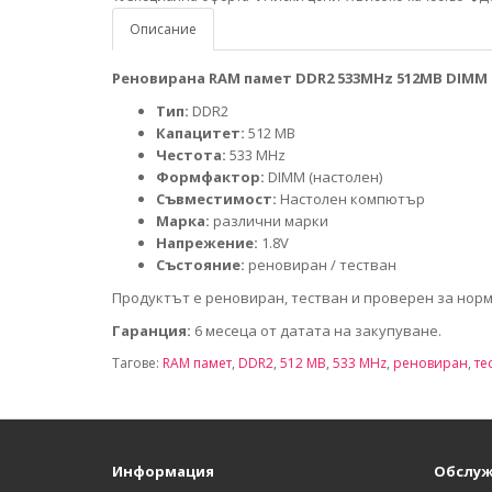
Описание
Реновирана RAM памет DDR2 533MHz 512MB DIMM
Тип:
DDR2
Капацитет:
512 MB
Честота:
533 MHz
Формфактор:
DIMM (настолен)
Съвместимост:
Настолен компютър
Марка:
различни марки
Напрежение:
1.8V
Състояние:
реновиран / тестван
Продуктът е реновиран, тестван и проверен за нор
Гаранция:
6 месеца от датата на закупуване.
Тагове:
RAM памет
,
DDR2
,
512 MB
,
533 MHz
,
реновиран
,
те
Информация
Обслуж