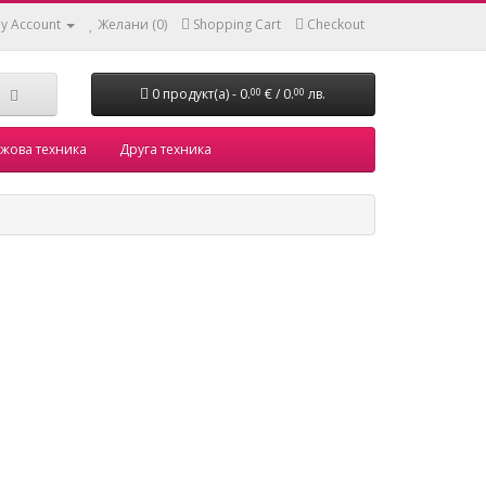
y Account
Желани (0)
Shopping Cart
Checkout
0 продукт(а) - 0.
€ / 0.
лв.
00
00
жова техника
Друга техника