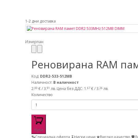
1-2 дни доставка
Изчерпан
Реновирана RAM па
Код:
DDR2-533-512MB
Наличност:
В наличност
2.
€ / 3.
лв.
Цена без ДДС: 1.
€ / 3.
лв.
00
91
67
26
Количество
Купи
%
Специална оферта
↧
Ниски цени
★
Високо качество
🛡
Д