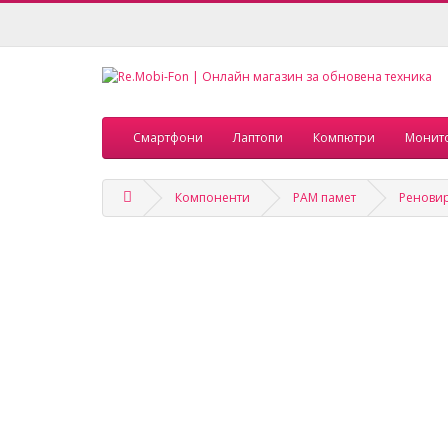
Смартфони
Лаптопи
Компютри
Монит
Компоненти
РАМ памет
Реновир