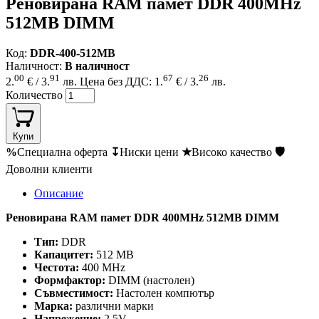
Реновирана RAM памет DDR 400MHz
512MB DIMM
Код:
DDR-400-512MB
Наличност:
В наличност
00
91
67
26
2.
€ / 3.
лв.
Цена без ДДС: 1.
€ / 3.
лв.
Количество
Купи
%
Специална оферта
↧
Ниски цени
★
Високо качество
🛡
Доволни клиенти
Описание
Реновирана RAM памет DDR 400MHz 512MB DIMM
Тип:
DDR
Капацитет:
512 MB
Честота:
400 MHz
Формфактор:
DIMM (настолен)
Съвместимост:
Настолен компютър
Марка:
различни марки
Напрежение:
2.5V