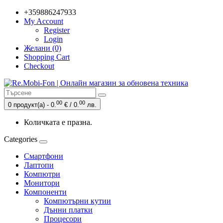
+359886247933
My Account
Register
Login
Желани (0)
Shopping Cart
Checkout
00
00
0 продукт(а) - 0.
€ / 0.
лв.
Количката е празна.
Categories
Смартфони
Лаптопи
Компютри
Монитори
Компоненти
Компютърни кутии
Дънни платки
Процесори