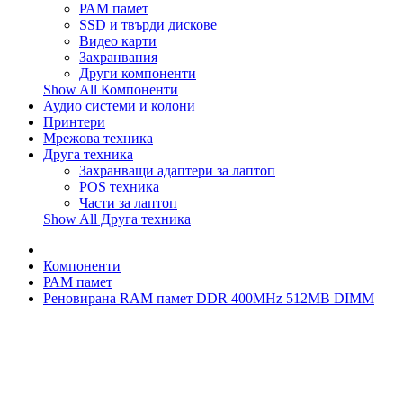
РАМ памет
SSD и твърди дискове
Видео карти
Захранвания
Други компоненти
Show All Компоненти
Аудио системи и колони
Принтери
Мрежова техника
Друга техника
Захранващи адаптери за лаптоп
POS техника
Части за лаптоп
Show All Друга техника
Компоненти
РАМ памет
Реновирана RAM памет DDR 400MHz 512MB DIMM