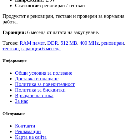
Състояние:
реновиран / тестван
Продуктът е реновиран, тестван и проверен за нормална
работа.
Гаранция:
6 месеца от датата на закупуване.
Тагове:
RAM памет
,
DDR
,
512 MB
,
400 MHz
,
реновиран
,
тестван
,
гаранция 6 месеца
Информация
Общи условия за ползване
Доставка и плащане
Политика за поверителност
Политика за бисквитки
Връщане на стока
За нас
Обслужване
Контакти
Рекламации
Карта на сайта