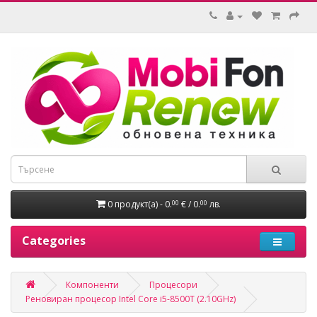
0 продукт(а) - 0.
€ / 0.
лв.
00
00
Categories
Компоненти
Процесори
Реновиран процесор Intel Core i5-8500T (2.10GHz)