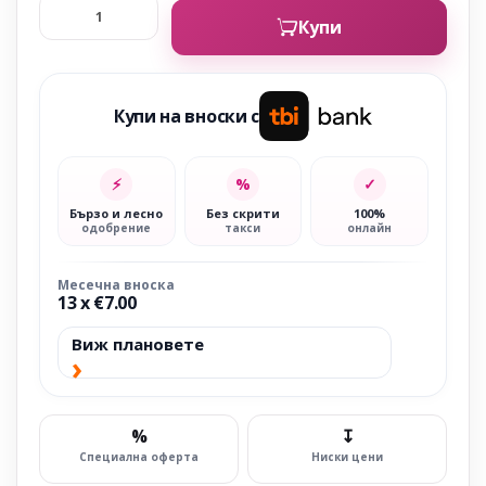
Купи
Купи на вноски с
⚡
%
✓
Бързо и лесно
Без скрити
100%
одобрение
такси
онлайн
Месечна вноска
13 x €7.00
Виж плановете
›
%
↧
Специална оферта
Ниски цени