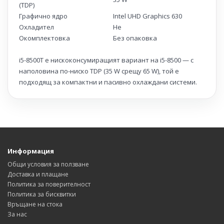
(TDP)
Графично ядро
Intel UHD Graphics 630
Охладител
Не
Окомплектовка
Без опаковка
i5-8500T е нискоконсумиращият вариант на i5-8500 — с
наполовина по-ниско TDP (35 W срещу 65 W), той е
подходящ за компактни и пасивно охлаждани системи.
Информация
Общи условия за ползване
Доставка и плащане
Политика за поверителност
Политика за бисквитки
Връщане на стока
За нас