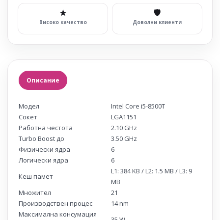
★
🛡
Високо качество
Доволни клиенти
Описание
Модел
Intel Core i5-8500T
Сокет
LGA1151
Работна честота
2.10 GHz
Turbo Boost до
3.50 GHz
Физически ядра
6
Логически ядра
6
L1: 384 KB / L2: 1.5 MB / L3: 9
Кеш памет
MB
Множител
21
Производствен процес
14 nm
Максимална консумация
35 W