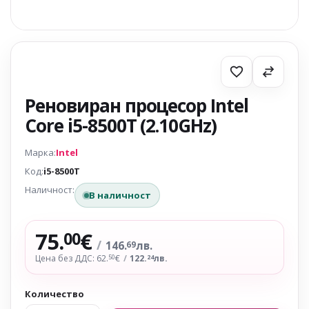
Реновиран процесор Intel
Core i5-8500T (2.10GHz)
Марка:
Intel
Код:
i5-8500T
Наличност:
В наличност
75.
€
00
/
146.
лв.
69
Цена без ДДС: 62.
€
/
122.
лв.
50
24
Количество