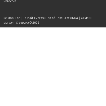
Известия
Re.Mobi-Fon | Онлайн магазин за обновена техника | Онлайн
магазин & сервиз © 2026