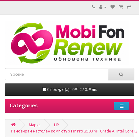
0 продукт(а) - 0.
€ / 0.
лв.
00
00
Categories
Марка
HP
Реновиран настолен компютър HP Pro 3500 MT Grade A, Intel Core i3