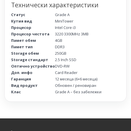
Технически характеристики
Статус
Grade A
Кутия вид
MiniTower
Процесор
Intel Core i3
Процесор честота
3220 3300MHz 3MB
Памет обем
4GB
Памет тип
DDR3
Storage обем
250GB
Storage стандарт
2.5 Inch SSD
Оптично устройство
DVD-RW
Доп. инфо
Card Reader
Гаранция
12 месеца (6+6 месеца)
Вид продукт
Обновен / реновиран
Клас
Grade A – без забележки