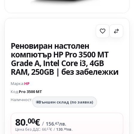
Реновиран настолен
компютър HP Pro 3500 MT
Grade A, Intel Core i3, 4GB
RAM, 250GB | без забележки
Марка:
HP
Код:
Pro 3500 MT
Наличност:
Външен склад (по заявка)
80.
€
00
/
156.
лв.
47
Цена без ДДС: 66.
€
/
130.
лв.
67
39