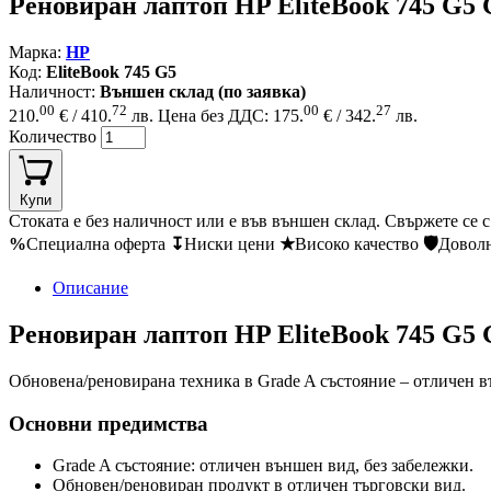
Реновиран лаптоп HP EliteBook 745 G5
Марка:
HP
Код:
EliteBook 745 G5
Наличност:
Външен склад (по заявка)
00
72
00
27
210.
€ / 410.
лв.
Цена без ДДС: 175.
€ / 342.
лв.
Количество
Купи
Стоката е без наличност или е във външен склад. Свържете се 
%
Специална оферта
↧
Ниски цени
★
Високо качество
🛡
Довол
Описание
Реновиран лаптоп HP EliteBook 745 G5 
Обновена/реновирана техника в Grade A състояние – отличен въ
Основни предимства
Grade A състояние: отличен външен вид, без забележки.
Обновен/реновиран продукт в отличен търговски вид.