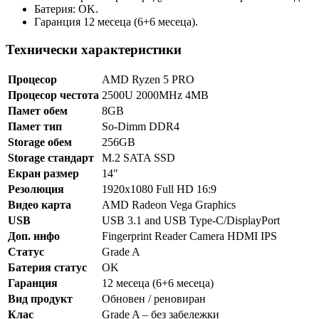
Батерия: OK.
Гаранция 12 месеца (6+6 месеца).
Технически характеристики
Процесор
AMD Ryzen 5 PRO
Процесор честота
2500U 2000MHz 4MB
Памет обем
8GB
Памет тип
So-Dimm DDR4
Storage обем
256GB
Storage стандарт
M.2 SATA SSD
Екран размер
14"
Резолюция
1920x1080 Full HD 16:9
Видео карта
AMD Radeon Vega Graphics
USB
USB 3.1 and USB Type-C/DisplayPort
Доп. инфо
Fingerprint Reader Camera HDMI IPS
Статус
Grade A
Батерия статус
OK
Гаранция
12 месеца (6+6 месеца)
Вид продукт
Обновен / реновиран
Клас
Grade A – без забележки