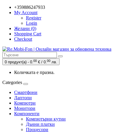
+359886247933
My Account
Register
Login
Желани (0)
Shopping Cart
Checkout
00
00
0 продукт(а) - 0.
€ / 0.
лв.
Количката е празна.
Categories
Смартфони
Лаптопи
Компютри
Монитори
Компоненти
Компютърни кутии
Дънни платки
Процесори