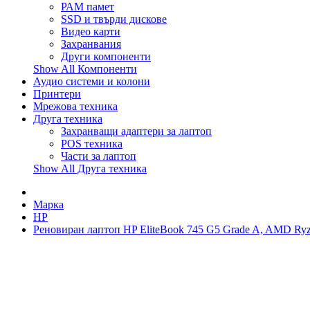
РАМ памет
SSD и твърди дискове
Видео карти
Захранвания
Други компоненти
Show All Компоненти
Аудио системи и колони
Принтери
Мрежова техника
Друга техника
Захранващи адаптери за лаптоп
POS техника
Части за лаптоп
Show All Друга техника
Марка
HP
Реновиран лаптоп HP EliteBook 745 G5 Grade A, AMD R