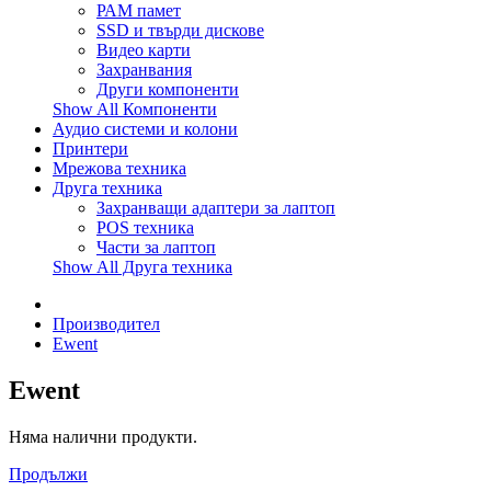
РАМ памет
SSD и твърди дискове
Видео карти
Захранвания
Други компоненти
Show All Компоненти
Аудио системи и колони
Принтери
Мрежова техника
Друга техника
Захранващи адаптери за лаптоп
POS техника
Части за лаптоп
Show All Друга техника
Производител
Ewent
Ewent
Няма налични продукти.
Продължи