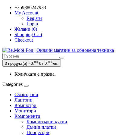
+359886247933
My Account
Register
Login
Желани (0)
Shopping Cart
Checkout
00
00
0 продукт(а) - 0.
€ / 0.
лв.
Количката е празна.
Categories
Смартфони
Лаптопи
Компютри
Монитори
Компоненти
Компютърни кутии
Дънни платки
Процесори