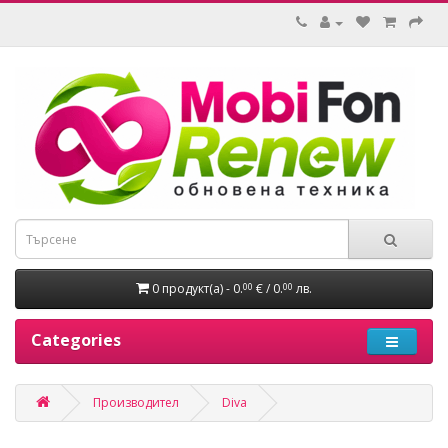
0 продукт(а) - 0.
€ / 0.
лв.
00
00
Categories
Производител
Diva