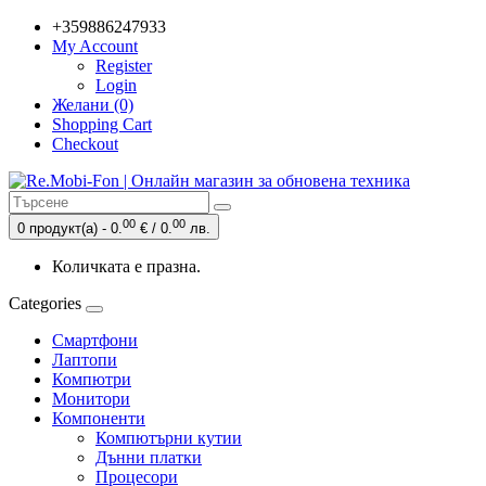
+359886247933
My Account
Register
Login
Желани (0)
Shopping Cart
Checkout
00
00
0 продукт(а) - 0.
€ / 0.
лв.
Количката е празна.
Categories
Смартфони
Лаптопи
Компютри
Монитори
Компоненти
Компютърни кутии
Дънни платки
Процесори