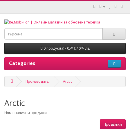
0 продукт(а) - 0.
€ / 0.
лв.
00
00
Categories
Производител
Arctic
Arctic
Няма налични продукти.
Продължи