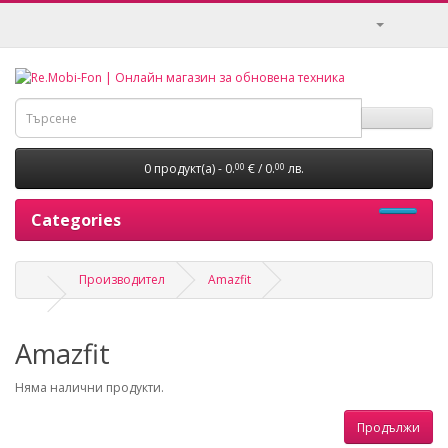
0 продукт(а) - 0.
€ / 0.
лв.
00
00
Categories
Производител
Amazfit
Amazfit
Няма налични продукти.
Продължи