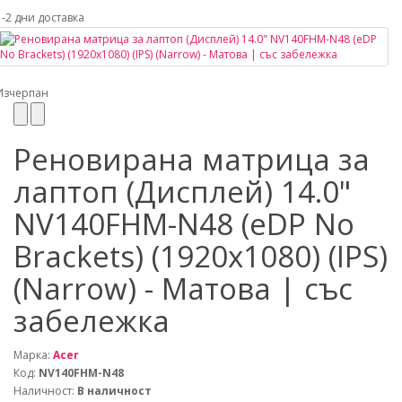
1-2 дни доставка
Изчерпан
Реновирана матрица за
лаптоп (Дисплей) 14.0"
NV140FHM-N48 (eDP No
Brackets) (1920x1080) (IPS)
(Narrow) - Матова | със
забележка
Марка:
Acer
Код:
NV140FHM-N48
Наличност:
В наличност