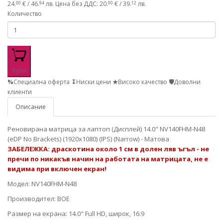
24.
€ / 46.
лв.
Цена без ДДС: 20.
€ / 39.
лв.
00
94
00
12
Количество
Купи
%
Специална оферта
↧
Ниски цени
★
Високо качество
🛡
Доволни
клиенти
Описание
Реновирана матрица за лаптоп (Дисплей) 14.0" NV140FHM-N48
(eDP No Brackets) (1920x1080) (IPS) (Narrow) - Матова
ЗАБЕЛЕЖКА: драскотина около 1 см в долен ляв ъгъл - не
пречи по никакъв начин на работата на матрицата, не е
видима при включен екран!
Модел: NV140FHM-N48
Производител: BOE
Размер на екрана: 14.0" Full HD, широк, 16:9