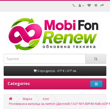
0 продукт(а) - 0.
€ / 0.
лв.
00
00
Categories
Марка
Acer
Реновирана матрица за лаптоп (Дисплей) 14.0" NV140FHM-N48 (eDP No 