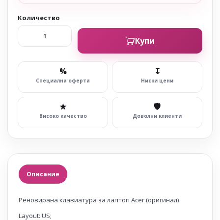
Количество
Купи
%
↧
Специална оферта
Ниски цени
★
🛡
Високо качество
Доволни клиенти
Описание
Реновирана клавиатура за лаптоп Acer (оригинал)
Layout: US;