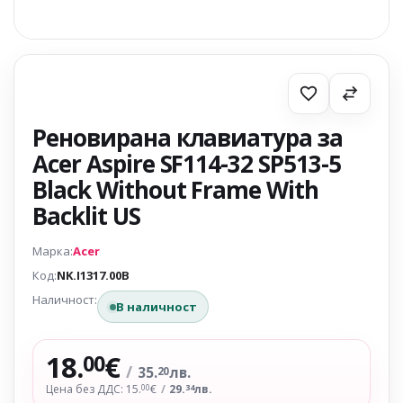
Реновирана клавиатура за
Acer Aspire SF114-32 SP513-5
Black Without Frame With
Backlit US
Марка:
Acer
Код:
NK.I1317.00B
Наличност:
В наличност
18.
€
00
/
35.
лв.
20
Цена без ДДС: 15.
€
/
29.
лв.
00
34