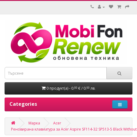
0 продукт(а) - 0.
€ / 0.
лв.
00
00
Categories
Марка
Acer
Реновирана клавиатура за Acer Aspire SF114-32 SP513-5 Black Without 