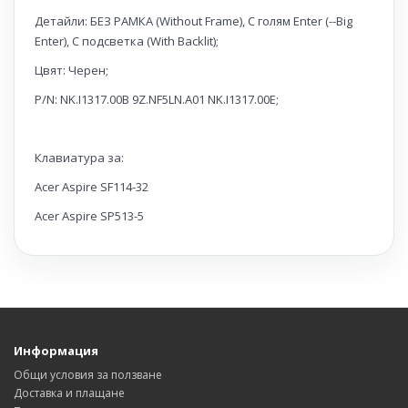
Детайли: БЕЗ РАМКА (Without Frame), С голям Enter (--Big
Enter), С подсветка (With Backlit);
Цвят: Черен;
P/N: NK.I1317.00B 9Z.NF5LN.A01 NK.I1317.00E;
Клавиатура за:
Acer Aspire SF114-32
Acer Aspire SP513-5
Информация
Общи условия за ползване
Доставка и плащане