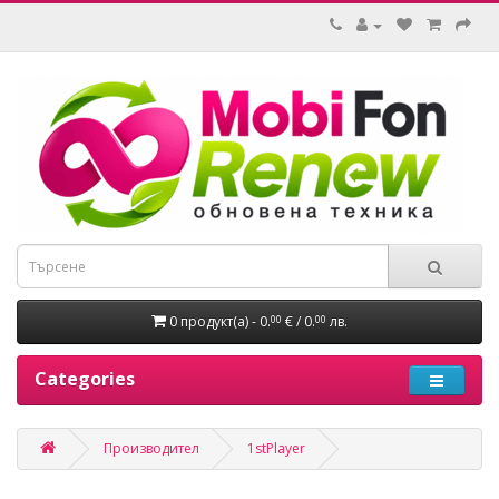
0 продукт(а) - 0.
€ / 0.
лв.
00
00
Categories
Производител
1stPlayer