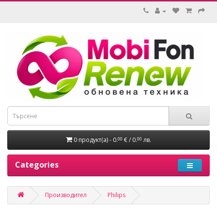
0 продукт(а) - 0.
€ / 0.
лв.
00
00
Categories
Производител
Philips